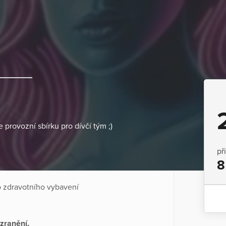
provozní sbírku pro dívčí tým ;)
př
8
o zdravotního vybavení
zranění,