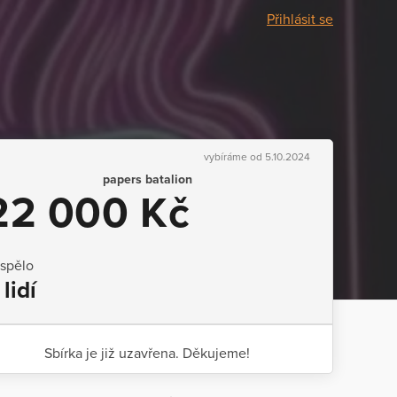
Přihlásit se
vybíráme od 5.10.2024
papers batalion
22 000 Kč
ispělo
 lidí
Sbírka je již uzavřena. Děkujeme!