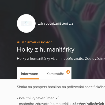
zdravotnízajištění z.s.
HUMANITÁRNÍ POMOC
Holky z humanitárky
Holky z humanitárky všichni dobře znáte. Zde uvádíme 
4
Informace
Komentáře
Sbírka na pampers batalion na pořizování specifickéh
- kvalitní vybavení mediků
- osobního zdravotního materiál k
ošetření válečných 