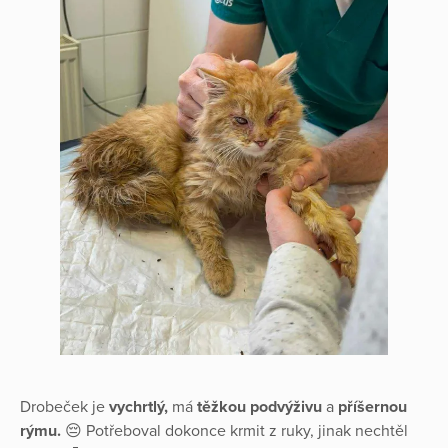
Drobeček je
vychrtlý,
má
těžkou podvýživu
a
příšernou
rýmu.
😔 Potřeboval dokonce krmit z ruky, jinak nechtěl