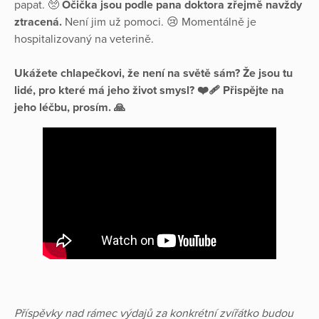
papat. 🥺
Očička jsou podle pana doktora zřejmě navždy
ztracená.
Není jim už pomoci. 😢 Momentálně je
hospitalizovaný na veterině.
Ukážete chlapečkovi, že není na světě sám? Že jsou tu
lidé, pro které má jeho život smysl? ❤️‍🩹 Přispějte na
jeho léčbu, prosím. 🙏
Příspěvky nad rámec výdajů za konkrétní zvířátko budou