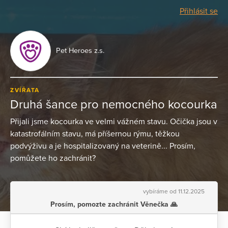
Přihlásit se
Pet Heroes z.s.
ZVÍŘATA
Druhá šance pro nemocného kocourka
Přijali jsme kocourka ve velmi vážném stavu. Očička jsou v
katastrofálním stavu, má příšernou rýmu, těžkou
podvýživu a je hospitalizovaný na veterině... Prosím,
pomůžete ho zachránit?
vybíráme od 11.12.2025
Prosím, pomozte zachránit Věnečka 🙏