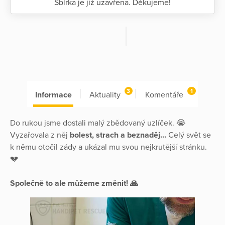
Sbírka je již uzavřena. Děkujeme!
3
1
Informace
Aktuality
Komentáře
Do rukou jsme dostali malý zbědovaný uzlíček. 😭
Vyzařovala z něj
bolest, strach a beznaděj...
Celý svět se
k němu otočil zády a ukázal mu svou nejkrutější stránku.
💔
Společně to ale můžeme změnit! 🙏