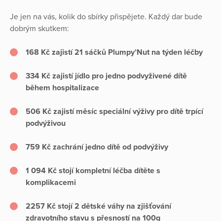
Je jen na vás, kolik do sbírky přispějete. Každý dar bude
dobrým skutkem:
168 Kč
zajistí 21 sáčků Plumpy’Nut na týden léčby
334 Kč
zajistí jídlo pro jedno podvyživené dítě
během hospitalizace
506 Kč
zajistí měsíc speciální výživy pro dítě trpící
podvýživou
759 Kč
zachrání jedno dítě od podvýživy
1 094 Kč
stojí kompletní léčba dítěte s
komplikacemi
2257 Kč stojí 2 dětské váhy na zjišťování
zdravotního stavu s přesností na 100g