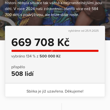
historii nebyla situace tak vážná a nejzranitelnějšími jsou
děti. V roce 2024 naši zdravotníci ošetřili více než 584
700 dětí s podvýživou, ale krize stále roste.
vybíráme od 25.11.2025
669 708 Kč
vybráno 134 % z
500 000 Kč
přispělo
508 lidí
Sbírka je již uzavřena. Děkujeme!