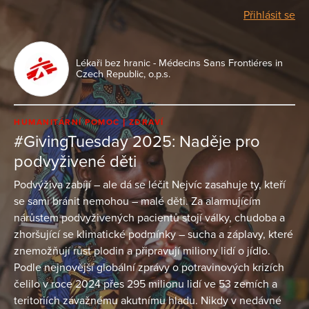
Přihlásit se
Lékaři bez hranic - Médecins Sans Frontiéres in
Czech Republic, o.p.s.
HUMANITÁRNÍ POMOC
ZDRAVÍ
#GivingTuesday 2025: Naděje pro
podvyživené děti
Podvýživa zabíjí – ale dá se léčit Nejvíc zasahuje ty, kteří
se sami bránit nemohou – malé děti. Za alarmujícím
nárůstem podvyživených pacientů stojí války, chudoba a
zhoršující se klimatické podmínky – sucha a záplavy, které
znemožňují růst plodin a připravují miliony lidí o jídlo.
Podle nejnovější globální zprávy o potravinových krizích
čelilo v roce 2024 přes 295 milionu lidí ve 53 zemích a
teritoriích závažnému akutnímu hladu. Nikdy v nedávné