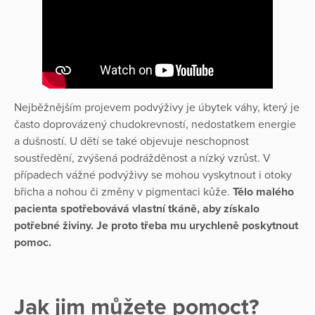
Nejběžnějším projevem podvýživy je úbytek váhy, který je
často doprovázený chudokrevností, nedostatkem energie
a dušností. U dětí se také objevuje neschopnost
soustředění, zvýšená podrážděnost a nízký vzrůst. V
případech vážné podvýživy se mohou vyskytnout i otoky
břicha a nohou či změny v pigmentaci kůže.
Tělo malého
pacienta spotřebovává vlastní tkáně, aby získalo
potřebné živiny. Je proto třeba mu urychleně poskytnout
pomoc.
Jak jim můžete pomoct?