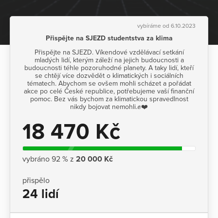
vybíráme od 6.10.2023
Přispějte na SJEZD studentstva za klima
Přispějte na SJEZD. Víkendové vzdělávací setkání
mladých lidí, kterým záleží na jejich budoucnosti a
budoucnosti téhle pozoruhodné planety. A taky lidí, kteří
se chtějí více dozvědět o klimatických i sociálních
tématech. Abychom se ovšem mohli scházet a pořádat
akce po celé České republice, potřebujeme vaší finanční
pomoc. Bez vás bychom za klimatickou spravedlnost
nikdy bojovat nemohli.✊❤️
18 470 Kč
vybráno 92 % z
20 000 Kč
přispělo
24 lidí