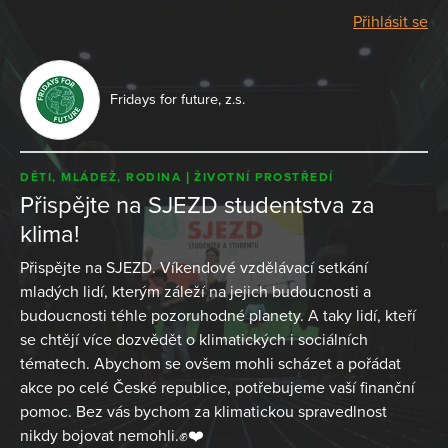
Přihlásit se
Fridays for future, z.s.
DĚTI, MLÁDEŽ, RODINA
ŽIVOTNÍ PROSTŘEDÍ
Přispějte na SJEZD studentstva za
klima!
Přispějte na SJEZD. Víkendové vzdělávací setkání
mladých lidí, kterým záleží na jejich budoucnosti a
budoucnosti téhle pozoruhodné planety. A taky lidí, kteří
se chtějí více dozvědět o klimatických i sociálních
tématech. Abychom se ovšem mohli scházet a pořádat
akce po celé České republice, potřebujeme vaší finanční
pomoc. Bez vás bychom za klimatickou spravedlnost
nikdy bojovat nemohli.✊❤️