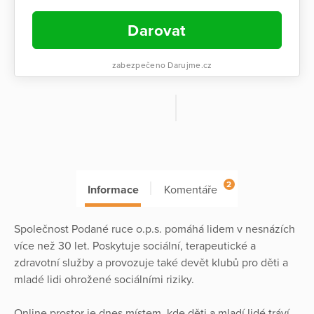
Darovat
zabezpečeno Darujme.cz
2
Informace
Komentáře
Společnost Podané ruce o.p.s. pomáhá lidem v nesnázích
více než 30 let. Poskytuje sociální, terapeutické a
zdravotní služby a provozuje také devět klubů pro děti a
mladé lidi ohrožené sociálními riziky.
Online prostor je dnes místem, kde děti a mladí lidé tráví