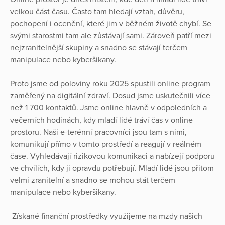
velkou část času. Často tam hledají vztah, důvěru,
pochopení i ocenění, které jim v běžném životě chybí. Se
svými starostmi tam ale zůstávají sami. Zároveň patří mezi
nejzranitelnější skupiny a snadno se stávají terčem
manipulace nebo kyberšikany.
Proto jsme od poloviny roku 2025 spustili online program
zaměřený na digitální zdraví. Dosud jsme uskutečnili více
než 1 700 kontaktů. Jsme online hlavně v odpoledních a
večerních hodinách, kdy mladí lidé tráví čas v online
prostoru. Naši e-terénní pracovníci jsou tam s nimi,
komunikují přímo v tomto prostředí a reagují v reálném
čase. Vyhledávají rizikovou komunikaci a nabízejí podporu
ve chvílích, kdy ji opravdu potřebují. Mladí lidé jsou přitom
velmi zranitelní a snadno se mohou stát terčem
manipulace nebo kyberšikany.
Získané finanční prostředky využijeme na mzdy našich