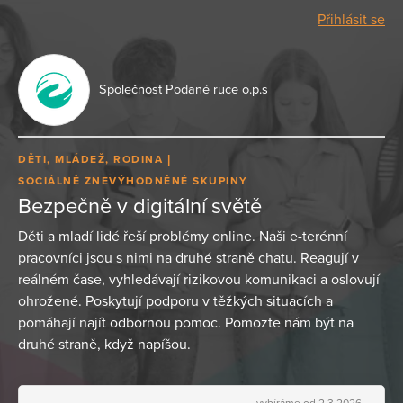
Přihlásit se
Společnost Podané ruce o.p.s
DĚTI, MLÁDEŽ, RODINA
SOCIÁLNĚ ZNEVÝHODNĚNÉ SKUPINY
Bezpečně v digitální světě
Děti a mladí lidé řeší problémy online. Naši e-terénní
pracovníci jsou s nimi na druhé straně chatu. Reagují v
reálném čase, vyhledávají rizikovou komunikaci a oslovují
ohrožené. Poskytují podporu v těžkých situacích a
pomáhají najít odbornou pomoc. Pomozte nám být na
druhé straně, když napíšou.
vybíráme od 2.3.2026