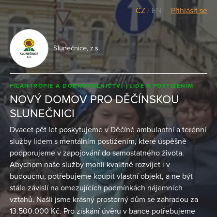
CZ
/
EN
Přihlásit se
Slunečnice, z.s.
FILANTROPIE A DOBROVOLNICTVÍ
LIDÉ S POSTIŽENÍM
NOVÝ DOMOV PRO DĚČÍNSKOU
SLUNEČNICI
Dvacet pět let poskytujeme v Děčíně ambulantní a terénní
služby lidem s mentálním postižením, které úspěšně
podporujeme v zapojování do samostatného života.
Abychom naše služby mohli kvalitně rozvíjet i v
budoucnu, potřebujeme koupit vlastní objekt, a ne být
stále závislí na omezujících podmínkách nájemních
vztahů. Našli jsme krásný prostorný dům se zahradou za
13.500.000 Kč. Pro získání úvěru v bance potřebujeme