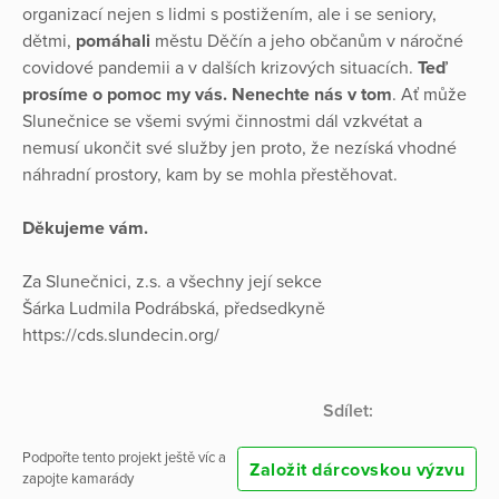
organizací nejen s lidmi s postižením, ale i se seniory,
dětmi,
pomáhali
městu Děčín a jeho občanům v náročné
covidové pandemii a v dalších krizových situacích.
Teď
prosíme o pomoc my vás. Nenechte nás v tom
. Ať může
Slunečnice se všemi svými činnostmi dál vzkvétat a
nemusí ukončit své služby jen proto, že nezíská vhodné
náhradní prostory, kam by se mohla přestěhovat.
Děkujeme vám.
Za Slunečnici, z.s. a všechny její sekce
Šárka Ludmila Podrábská, předsedkyně
https://cds.slundecin.org/
Sdílet:
Podpořte tento projekt ještě víc a
Založit dárcovskou výzvu
zapojte kamarády