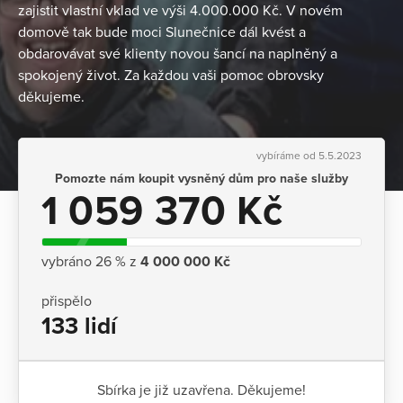
zajistit vlastní vklad ve výši 4.000.000 Kč. V novém
domově tak bude moci Slunečnice dál kvést a
obdarovávat své klienty novou šancí na naplněný a
spokojený život. Za každou vaši pomoc obrovsky
děkujeme.
vybíráme od 5.5.2023
Pomozte nám koupit vysněný dům pro naše služby
1 059 370 Kč
vybráno 26 % z
4 000 000 Kč
přispělo
133 lidí
Sbírka je již uzavřena. Děkujeme!