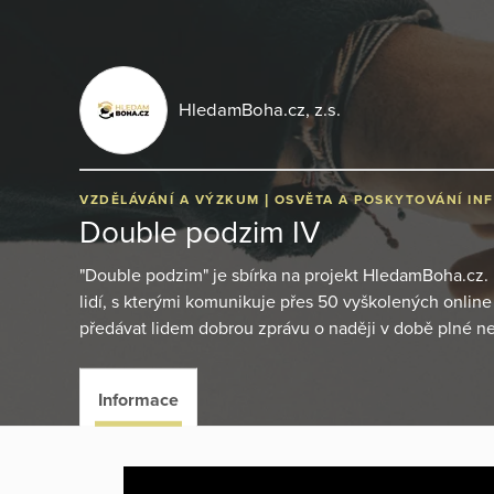
HledamBoha.cz, z.s.
VZDĚLÁVÁNÍ A VÝZKUM
OSVĚTA A POSKYTOVÁNÍ IN
Double podzim IV
"Double podzim" je sbírka na projekt HledamBoha.cz
lidí, s kterými komunikuje přes 50 vyškolených onlin
předávat lidem dobrou zprávu o naději v době plné nej
Informace