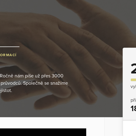
FORMACÍ
. Ročně nám píše už přes 3000
e průvodců. Společně se snažíme
vy
istot.
př
1