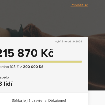
Přihlásit se
vybíráme od 1.9.2024
215 870 Kč
bráno 108 % z
200 000 Kč
ispělo
8 lidí
Sbírka je již uzavřena. Děkujeme!