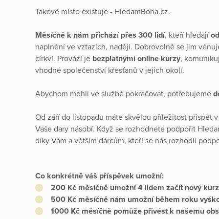
Takové místo existuje - HledamBoha.cz.
Měsíčně k nám přichází přes 300 lidí
, kteří hledají
od
naplnění ve vztazích, naději. Dobrovolně se jim věnu
církví. Provází je
bezplatnými online kurzy
, komunikuj
vhodné společenství křesťanů v jejich okolí.
Abychom mohli ve službě pokračovat, potřebujeme
d
Od září do listopadu máte skvělou příležitost přispět 
Vaše dary násobí. Když se rozhodnete podpořit Hleda
díky Vám a větším dárcům, kteří se nás rozhodli podpo
Co konkrétně váš příspěvek umožní:
200 Kč měsíčně
umožní 4 lidem začít nový kurz
500 Kč měsíčně
nám umožní během roku vyškolit
1000 Kč měsíčně
pomůže přivést k našemu obsa