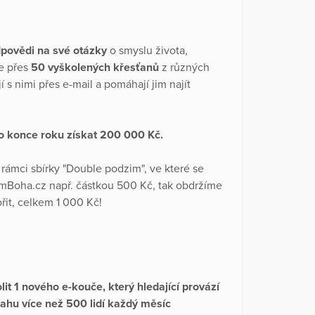
povědi na své otázky
o smyslu života,
je přes
50 vyškolených křesťanů
z různých
í s nimi přes e-mail a pomáhají jim najít
o konce roku získat 200 000 Kč.
v rámci sbírky "Double podzim", ve které se
mBoha.cz např. částkou 500 Kč, tak obdržíme
řit, celkem 1 000 Kč!
 1 nového e-kouče, který hledající provází
hu více než 500 lidí každý měsíc