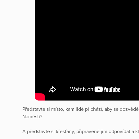
Představte si místo, kam lidé přichází, aby se dozvědě
Náměstí?
A představte si křesťany, připravené jim odpovídat a k