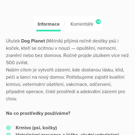
+9
Informace
Komentáře
Útulek
Dog Planet
(Mělník) přijímá ročně desítky psů i
koček, kteří se ocitnou v nouzi — opuštění, nemocní,
zranění nebo bez domova. Ročně projde útulkem více než
500 zvířat.
Naším cílem je vytvořit zázemí, kde dostanou lásku, klid,
péči a šanci na nový domov. Potřebujeme zajistit kvalitní
krmivo, veterinární ošetření, vakcinace, odčervení,
případné operace, čisté prostředí a adekvátní zázemí pro
chov.
Na co prostředky používáme?
Krmivo (psi, kočky)