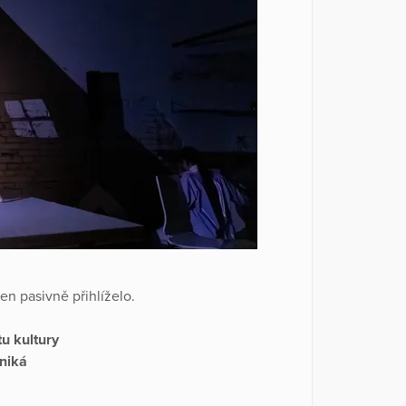
n pasivně přihlíželo.
tu kultury
zniká