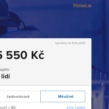
Přihlásit se
vybíráme od 15.10.2025
5 550 Kč
ispělo
 lidí
Jednorázově
Měsíčně
ispět v
Kč
:
Jiná částka