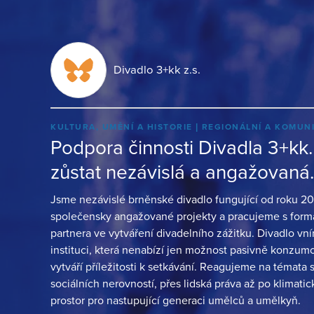
Divadlo 3+kk z.s.
KULTURA, UMĚNÍ A HISTORIE
REGIONÁLNÍ A KOMUN
Podpora činnosti Divadla 3+kk.
zůstat nezávislá a angažovaná. 
Jsme nezávislé brněnské divadlo fungující od roku 20
společensky angažované projekty a pracujeme s forma
partnera ve vytváření divadelního zážitku. Divadlo 
instituci, která nenabízí jen možnost pasivně konzumo
vytváří příležitosti k setkávání. Reagujeme na témata
sociálních nerovností, přes lidská práva až po klimati
prostor pro nastupující generaci umělců a umělkyň.