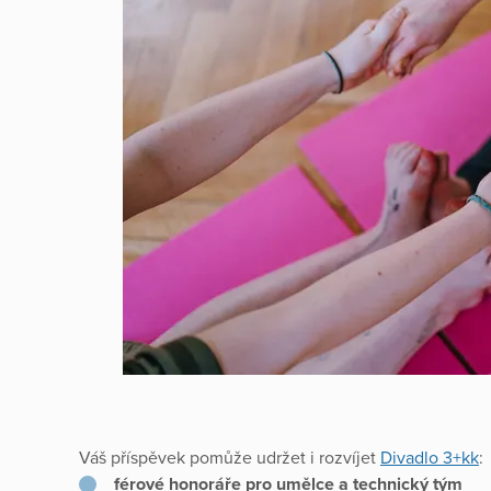
Váš příspěvek pomůže udržet i rozvíjet
Divadlo 3+kk
:
férové honoráře pro umělce a technický tým