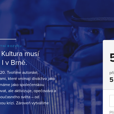
ITNÍ ROZVOJ
 Kultura musí
I v Brně.
20. Tvoříme autorské,
př
5
mi, které vnímají diváctvo jako
vnímáme jako společenskou
vat, ale aktivizuje, opečovává a
 současného světa – od
ckou krizi. Zároveň vytváříme
Př