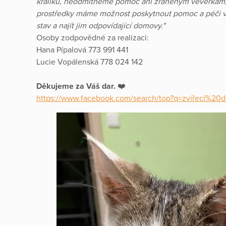
králíků, neodmítneme pomoc ani zraněným veverkám, 
prostředky máme možnost poskytnout pomoc a péči větš
stav a najít jim odpovídající domovy."
Osoby zodpovědné za realizaci:
Hana Pípalová 773 991 441
Lucie Vopálenská 778 024 142
Děkujeme za Váš dar.
❤️
https://www.facebook.com/search/top?q=zvířecí%2