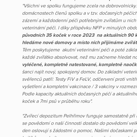
"Všichni ve spolku fungujeme zcela na dobrovolnicky. 
domácnostech členů spolku a v tzv. dočasných péčích - 
zázemí a každodenní péči potřebným zvířatům u nich 
veterinární péči. I díky příspěvku NFP v minulých ob
původních 35 koček v roce 2023 na aktuálních 90 k
hledáme nové domovy a místo nich přijímáme zvířát
Těm poskytujeme akutní veterinární péči a poté základ
každé zvířátko absolvovat, než mu začneme hledat 
vyléčené, kompletně natestované, kompletně naočk
šanci najít nový, spokojený domov. Do základní veteri
svěřenců patří: Testy FiV a FeLV, odčervení proti vnit
vyšetření a kompletní vakcinace / 3 vakciny v rozmezí 
Podle kapacity aktuálních dočasných péčí a aktuální
koček a 7mi psů v průběhu roku".
"Zvířecí depozitum Pelhřimov funguje samostatně při
se povědomí o naší činnosti dostalo do povědomí velk
den oslovují s žádostmi o pomoc. Našimi dočaskami pr