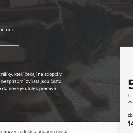
ní fond
álíky, kteří čekají na adopci v
bezprizorní zvířata jsou často
 domova je útulek předává
vy
zb
1
lhřimov
v žádosti o podporu uvádí: