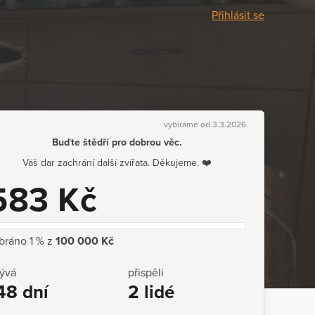
Přihlásit se
vybíráme od 3.3.2026
Buďte štědří pro dobrou věc.
Váš dar zachrání další zvířata. Děkujeme. ❤️
583 Kč
bráno 1 % z
100 000 Kč
ývá
přispěli
48 dní
2 lidé