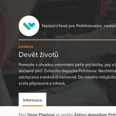
Nadační fond pro Pelhřimovsko, nadač
ZVÍŘATA
Devět životů
Pomozte s úhradou veterinární péče pro kočky, psy a kr
dočasné péči Zvířecího depozita Pelhřimov. Nechtěná 
odchycena zraněná či nemocná. Do nového milujícího
zcela připravená a zdravá.
Informace
Paní
Hana Pípalová
ze spolku
Zvířecí depozitum Pe