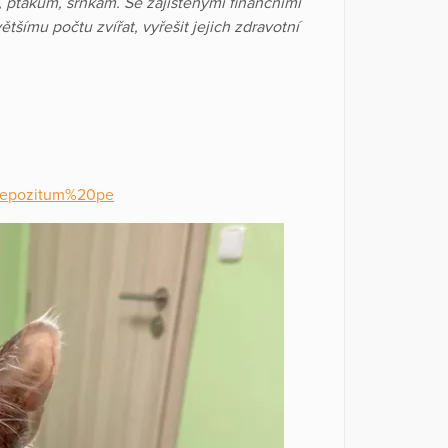
ptákům, srnkám. Se zajištěnými finančními
ímu počtu zvířat, vyřešit jejich zdravotní
0depozitum%20pe