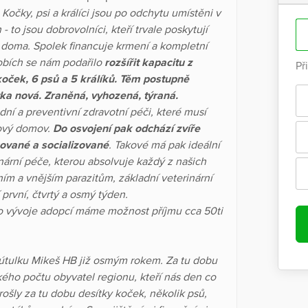
Kočky, psi a králíci jsou po odchytu umístěni v
to jsou dobrovolníci, kteří trvale poskytují
doma. Spolek financuje krmení a kompletní
dobích se nám podařilo
rozšířit kapacitu z
Př
oček, 6 psů a 5 králíků. Těm postupně
ka nová. Zraněná, vyhozená, týraná.
ní a preventivní zdravotní péči, které musí
nový domov.
Do osvojení pak odchází zvíře
ované a socializované
. Takové má pak ideální
nární péče, kterou absolvuje každý z našich
řním a vnějším parazitům, základní veterinární
první, čtvrtý a osmý týden.
ho vývoje adopcí máme možnost příjmu cca 50ti
 útulku Mikeš HB již osmým rokem. Za tu dobu
ého počtu obyvatel regionu, kteří nás den co
ošly za tu dobu desítky koček, několik psů,