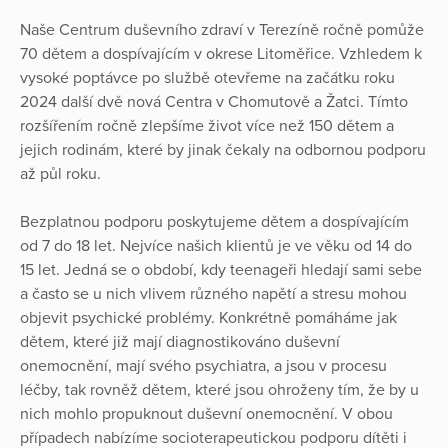
Naše Centrum duševního zdraví v Terezíně ročně pomůže
70 dětem a dospívajícím v okrese Litoměřice. Vzhledem k
vysoké poptávce po službě otevřeme na začátku roku
2024 další dvě nová Centra v Chomutově a Žatci. Tímto
rozšířením ročně zlepšíme život více než 150 dětem a
jejich rodinám, které by jinak čekaly na odbornou podporu
až půl roku.
Bezplatnou podporu poskytujeme dětem a dospívajícím
od 7 do 18 let. Nejvíce našich klientů je ve věku od 14 do
15 let. Jedná se o období, kdy teenageři hledají sami sebe
a často se u nich vlivem různého napětí a stresu mohou
objevit psychické problémy. Konkrétně pomáháme jak
dětem, které již mají diagnostikováno duševní
onemocnění, mají svého psychiatra, a jsou v procesu
léčby, tak rovněž dětem, které jsou ohroženy tím, že by u
nich mohlo propuknout duševní onemocnění. V obou
případech nabízíme socioterapeutickou podporu dítěti i