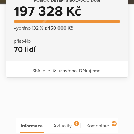
POMOC DĚTEM S BOLAVOU DUŠÍ
197 328 Kč
vybráno 132 % z
150 000 Kč
přispělo
70 lidí
Sbírka je již uzavřena. Děkujeme!
9
+9
Informace
Aktuality
Komentáře