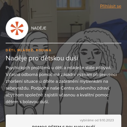
Přihlásit se
NADĚJE
DĚTI, MLÁDEŽ, RODINA
Naděje pro dětskou duši
Psychických problémů u dětí a mládeže stále přibývá.
Včasná odborná pomoc má zásadní význam při prevenci
zhoršení situace u dítěte a zabránění myšlenkám na
sebevraždu. Podpořte naše Centra duševního zdraví,
abychom společně zajistili včasnou a kvalitní pomoc
dětem s bolavou duší.
vybíráme od 9.10.2023