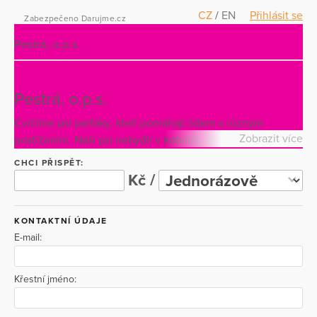
CZ
/
EN
Přihlásit se
Zabezpečeno Darujme.cz
Pestrá, o.p.s.
LIDÉ S POSTIŽENÍM
ZVÍŘATA
Pestrá, o.p.s.
Cvičíme psí parťáky, kteří pomáhají lidem s různým
Zobrazit více
postižením. Naši psi nebydlí v kotcích, ale v našich
domovech a srdcích. Pojďte do toho s námi a přispějte na
CHCI PŘISPĚT:
výcvik asistenčních psů a větší soběstačnost a
Kč /
samostatnost dětí a dospělých s postižením.
KONTAKTNÍ ÚDAJE
E-mail:
Křestní jméno: