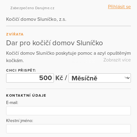
Přihlásit se
Zabezpečeno Darujme.cz
Kočičí domov Sluníčko, z.s.
ZVÍŘATA
Dar pro kočičí domov Sluníčko
Kočičí domov Sluníčko poskytuje pomoc a azyl opuštěným
Zobrazit více
kočkám.
CHCI PŘISPĚT:
Kč /
KONTAKTNÍ ÚDAJE
E-mail:
Křestní jméno: