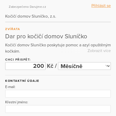
Přihlásit se
Zabezpečeno Darujme.cz
Kočičí domov Sluníčko, z.s.
ZVÍŘATA
Dar pro kočičí domov Sluníčko
Kočičí domov Sluníčko poskytuje pomoc a azyl opuštěným
Zobrazit více
kočkám.
CHCI PŘISPĚT:
Kč /
KONTAKTNÍ ÚDAJE
E-mail:
Křestní jméno: