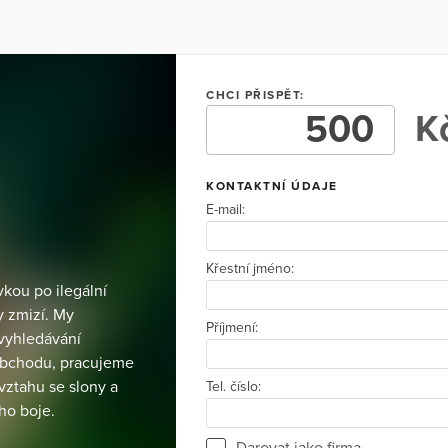
CHCI PŘISPĚT:
Kč
KONTAKTNÍ ÚDAJE
E-mail:
Křestní jméno:
kou po ilegální
ky zmizí. My
Příjmení:
 vyhledávání
obchodu, pracujeme
vztahu se slony a
Tel. číslo:
ho boje.
Darovat jako firma