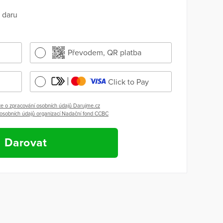
 daru
Převodem, QR platba
Click to Pay
e o zpracování osobních údajů Darujme.cz
 osobních údajů organizací Nadační fond CCBC
Darovat