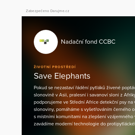
Zabezpečeno Darujme.cz
Nadační fond CCBC
ŽIVOTNÍ PROSTŘEDÍ
Save Elephants
Pokud se nezastaví řádění pytláků živené poptáv
slonovině v Asii, pralesní i savanoví sloni z Afri
podporujeme ve Střední Africe detekční psy na
slonoviny, pomáháme s vyšetřováním černého 
s místními komunitami na zlepšení vzájemného 
zavádíme moderní technologie do protipytlácké