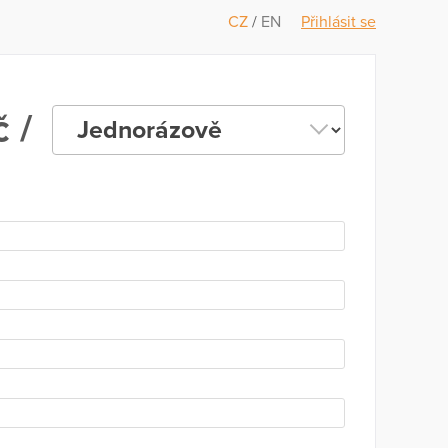
CZ
/
EN
Přihlásit se
 /