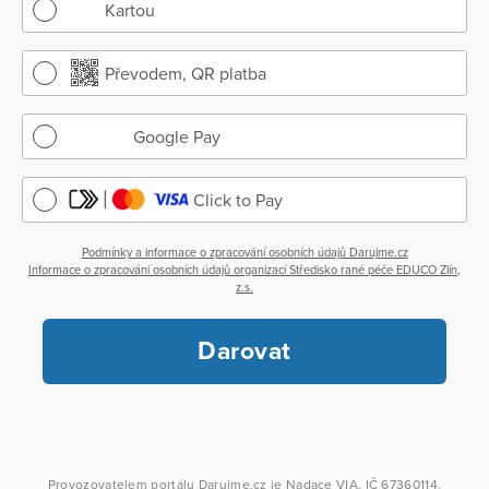
Kartou
Převodem, QR platba
Google Pay
Click to Pay
Podmínky a informace o zpracování osobních údajů Darujme.cz
Informace o zpracování osobních údajů organizací Středisko rané péče EDUCO Zlín,
z.s.
Darovat
Provozovatelem portálu
Darujme.cz
je
Nadace VIA
, IČ 67360114.