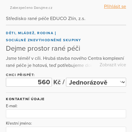
Přihlásit se
Zabezpečeno Darujme.cz
Středisko rané péče EDUCO Zlín, z.s.
DĚTI, MLÁDEŽ, RODINA
SOCIÁLNĚ ZNEVÝHODNĚNÉ SKUPINY
Dejme prostor rané péči
Jsme téměř v cíli. Hrubá stavba nového Centra komplexní
Zobrazit více
rané péče je hotová, teď potřebujeme dokončit interiér a
vybavení. Pomozte nám otevřít místo, kde rodiny s dětmi
CHCI PŘISPĚT:
se zdravotním postižením najdou odbornou pomoc,
Kč /
podporu a pochopení.
KONTAKTNÍ ÚDAJE
E-mail:
Křestní jméno: