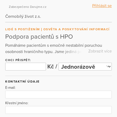
Přihlásit se
Zabezpečeno Darujme.cz
Černobílý život z.s.
LIDÉ S POSTIŽENÍM
OSVĚTA A POSKYTOVÁNÍ INFORMACÍ
Podpora pacientů s HPO
Pomáháme pacientům s emočně nestabilní poruchou
Zobrazit více
osobnosti hraničního typu. Jsme jediná pacientská
organizace v ČR pro pacienty s HPO. Vytváříme prostor
CHCI PŘISPĚT:
pro sdílení a vzájemné předávání osobních zkušeností a
Kč /
zároveň poskytujeme ověřené informace od odborníků,
kteří se daným onemocněním zabývají ve své praxi.
KONTAKTNÍ ÚDAJE
Veškeré finanční prostředky jsou určené pouze pro naše
E-mail:
pacienty a pro odborníky, kteří jim pomáhají. Čím více
financí se nám díky vám podaří získat, tím více péče
můžeme našim pacientům poskytnout. Děkujeme vám,
Křestní jméno:
děkujeme všem dárcům.