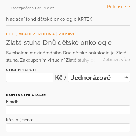
Přihlásit se
Zabezpečeno Darujme.cz
Nadační fond dětské onkologie KRTEK
DĚTI, MLÁDEŽ, RODINA
ZDRAVÍ
Zlatá stuha Dnů dětské onkologie
Symbolem mezinárodního Dne dětské onkologie je Zlatá
Zobrazit více
stuha. Zakoupením virtuální Zlaté stuhy podpoříte Nadační
fond dětské onkologie Krtek, který je součástí Kliniky
CHCI PŘISPĚT:
dětské onkologie Fakultní nemocnice Brno. NFDO Krtek
Kč /
již od roku 1999 podporuje onkologicky nemocné děti
během léčby i po ní v mnoha oblastech – snaží se
KONTAKTNÍ ÚDAJE
usnadnit jejich léčbu, vyrovnat se s jejími následky a
E-mail:
navýšit možnosti personalizované medicíny pro všechny
léčené děti a dospívající, kteří ji potřebují.
Křestní jméno: