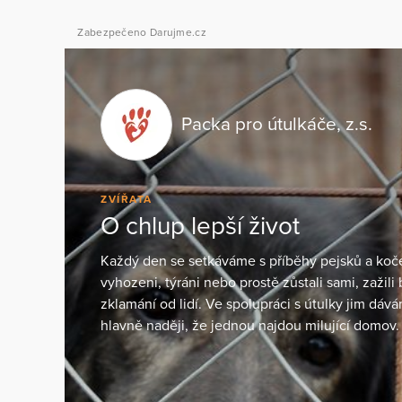
Zabezpečeno Darujme.cz
Packa pro útulkáče, z.s.
ZVÍŘATA
O chlup lepší život
Každý den se setkáváme s příběhy pejsků a koček
vyhozeni, týráni nebo prostě zůstali sami, zažili 
zklamání od lidí. Ve spolupráci s útulky jim dáv
hlavně naději, že jednou najdou milující domov.