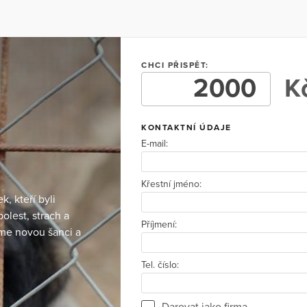
CHCI PŘISPĚT:
Kč
KONTAKTNÍ ÚDAJE
E-mail:
Křestní jméno:
, kteří byli
bolest, strach a
Příjmení:
áme novou šanci a
Tel. číslo:
Darovat jako firma