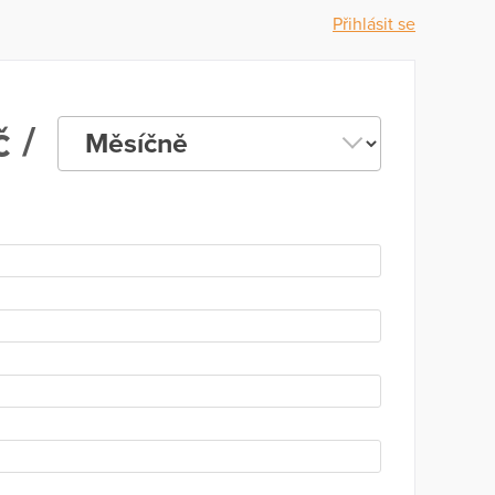
Přihlásit se
 /