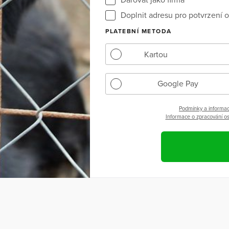
Doplnit adresu pro potvrzení o
PLATEBNÍ METODA
Kartou
Google Pay
Podmínky a informac
Informace o zpracování os