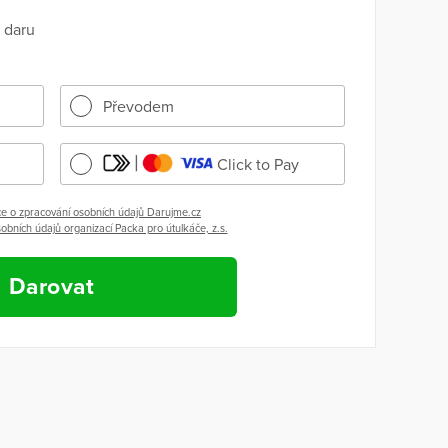
 daru
Převodem
Click to Pay
e o zpracování osobních údajů Darujme.cz
obních údajů organizací Packa pro útulkáče, z.s.
Darovat