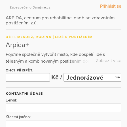
Přihlásit se
Zabezpečeno Darujme.cz
ARPIDA, centrum pro rehabilitaci osob se zdravotním
postižením, z.ú.
DĚTI, MLÁDEŽ, RODINA
LIDÉ S POSTIŽENÍM
Arpida+
Pojďme společně vytvořit místo, kde dospělí lidé s
Zobrazit více
tělesným a kombinovaným postižením dostanou
příležitosti k seberealizaci, k zapojení do pracovních
CHCI PŘISPĚT:
činností, k samostatnému bydlení s podporou, ke
Kč /
smysluplnému a obohacujícímu trávení volného času, k
přirozenému a pravidelnému kontaktu s vrstevníky a
KONTAKTNÍ ÚDAJE
běžnou společností, k celoživotnímu učení a vzdělávání.
E-mail:
Za podporu moc děkujeme!
Křestní jméno: