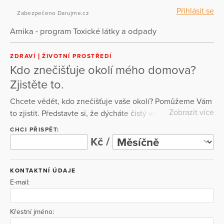
Přihlásit se
Zabezpečeno Darujme.cz
Arnika - program Toxické látky a odpady
ZDRAVÍ
ŽIVOTNÍ PROSTŘEDÍ
Kdo znečišťuje okolí mého domova?
Zjistěte to.
Chcete vědět, kdo znečišťuje vaše okolí? Pomůžeme Vám
Zobrazit více
to zjistit. Představte si, že dýcháte čistý vzduch a pijete
osvěžující vodu – a víte, že to tak zůstane. Jenže bez
CHCI PŘISPĚT:
informací nemáme kontrolu. Právě proto vznikl projekt
Kč /
„Kdo znečišťuje okolí mého domova?“ Díky veřejnému
systému Integrovaného registru znečišťování (IRZ) má
KONTAKTNÍ ÚDAJE
každý z nás přístup k údajům o škodlivých látkách
E-mail:
vypouštěných do ovzduší, vody a půdy. My tato data
přetváříme do srozumitelné podoby, aby se v nich vyznal
opravdu každý – a mohl se bránit, jednat, chránit své
Křestní jméno:
zdraví i přírodu.