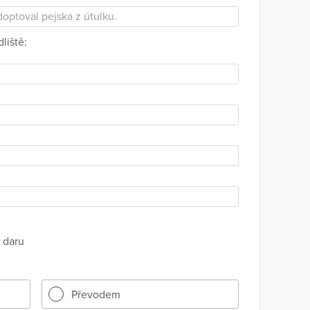
liště:
 daru
Převodem