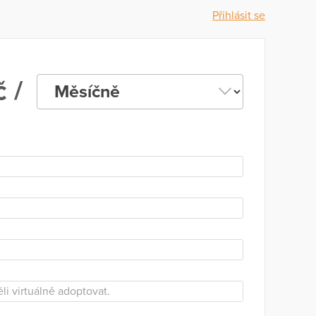
Přihlásit se
 /