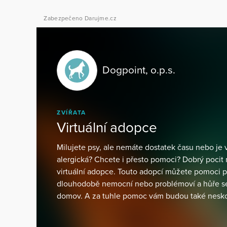
Zabezpečeno Darujme.cz
Dogpoint, o.p.s.
ZVÍŘATA
Virtuální adopce
Milujete psy, ale nemáte dostatek času nebo je v
alergická? Chcete i přesto pomoci? Dobrý pocit 
virtuální adopce. Touto adopcí můžete pomoci p
dlouhodobě nemocní nebo problémoví a hůře se
domov. A za tuhle pomoc vám budou také nesko