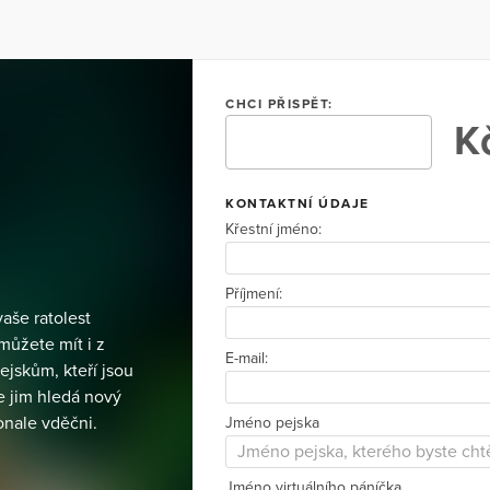
CHCI PŘISPĚT:
Kč
KONTAKTNÍ ÚDAJE
Křestní jméno:
Příjmení:
aše ratolest
můžete mít i z
E-mail:
ejskům, kteří jsou
 jim hledá nový
nale vděčni.
Jméno pejska
Jméno virtuálního páníčka