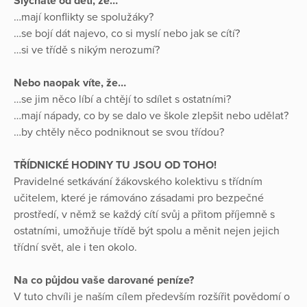
Slýcháte od dětí, že…
…mají konflikty se spolužáky?
…se bojí dát najevo, co si myslí nebo jak se cítí?
…si ve třídě s nikým nerozumí?
Nebo naopak víte, že…
…se jim něco líbí a chtějí to sdílet s ostatními?
…mají nápady, co by se dalo ve škole zlepšit nebo udělat?
…by chtěly něco podniknout se svou třídou?
TŘÍDNICKÉ HODINY TU JSOU OD TOHO!
Pravidelné setkávání žákovského kolektivu s třídním
učitelem, které je rámováno zásadami pro bezpečné
prostředí, v němž se každý cítí svůj a přitom příjemně s
ostatními, umožňuje třídě být spolu a měnit nejen jejich
třídní svět, ale i ten okolo.
Na co půjdou vaše darované peníze?
V tuto chvíli je naším cílem především rozšířit povědomí o