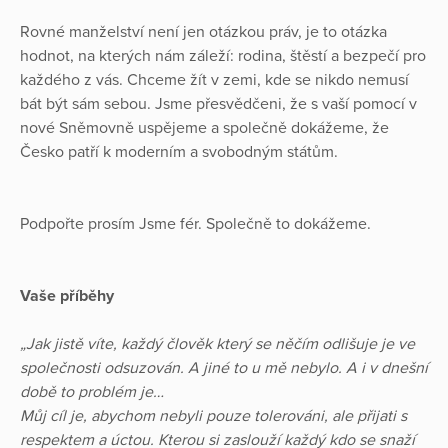
Rovné manželství není jen otázkou práv, je to otázka
hodnot, na kterých nám záleží: rodina, štěstí a bezpečí pro
každého z vás. Chceme žít v zemi, kde se nikdo nemusí
bát být sám sebou. Jsme přesvědčeni, že s vaší pomocí v
nové Sněmovně uspějeme a společně dokážeme, že
Česko patří k moderním a svobodným státům.
Podpořte prosím Jsme fér. Společně to dokážeme.
Vaše příběhy
„Jak jistě víte, každý člověk který se něčím odlišuje je ve
společnosti odsuzován. A jiné to u mě nebylo. A i v dnešní
době to problém je…
Můj cíl je, abychom nebyli pouze tolerováni, ale přijati s
respektem a úctou. Kterou si zaslouží každý kdo se snaží