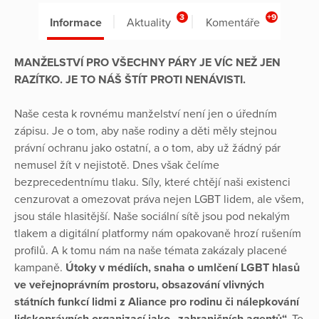
3
+9
Informace
Aktuality
Komentáře
MANŽELSTVÍ PRO VŠECHNY PÁRY JE VÍC NEŽ JEN
RAZÍTKO. JE TO NÁŠ ŠTÍT PROTI NENÁVISTI.
Naše cesta k rovnému manželství není jen o úředním
zápisu. Je o tom, aby naše rodiny a děti měly stejnou
právní ochranu jako ostatní, a o tom, aby už žádný pár
nemusel žít v nejistotě. Dnes však čelíme
bezprecedentnímu tlaku. Síly, které chtějí naši existenci
cenzurovat a omezovat práva nejen LGBT lidem, ale všem,
jsou stále hlasitější. Naše sociální sítě jsou pod nekalým
tlakem a digitální platformy nám opakovaně hrozí rušením
profilů. A k tomu nám na naše témata zakázaly placené
kampaně.
Útoky v médiích, snaha o umlčení LGBT hlasů
ve veřejnoprávním prostoru, obsazování vlivných
státních funkcí lidmi z Aliance pro rodinu či nálepkování