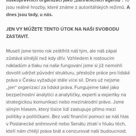
lidskoprávních organizací jako „zahraničních agentů“.
To
jsou reálné hrozby, které známe z autoritářských režimů.
A
dnes jsou tady, u nás.
JEN VY MŮŽETE TENTO ÚTOK NA NAŠI SVOBODU
ZASTAVIT.
Museli jsme tento rok zeštíhlit náš tým, ale náš zápal
zůstává silnější než kdy dřív. Vzhledem k rostoucím
nákladům a tlaku na naše fungování jsme si již nemohli
dovolit udržet původní strukturu, přestože práce pro lidská
práva v Česku vyžaduje stále více sil. Dnes už nejsme
„jen“ organizací za lidská práva. Fungujeme také jako
bezpečnostní analytici a analytičky, experti a expertky na
strategickou komunikaci nebo mezinárodní právo. Jsme
silným hlasem, který tisíce lidí zastupuje přímo mezi
politiky a političkami. Bez vaší finanční pomoci se náš hlas
v Poslanecké sněmovně nebo Senátu ztratí v hluku těch,
kteří nám chtějí práva brát a cenzurovat naši budoucnost.