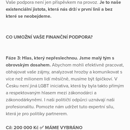
Vaše podpora není jen příspěvkem na provoz.
Je to naše
existenciální jistota, která nás drží v první linii a bez
které se neobejdeme.
CO UMOŽNÍ VAŠE FINANČNÍ PODPORA?
Fáze 3: Hlas, který nepřeslechnou. Jsme malý tým s
obrovským dosahem.
Abychom mohli efektivně pracovat,
obhajovat vaše zájmy, analyzovat hrozby a komunikovat s
více než milionem lidí měsíčně, musíme být špičkoví. V
Česku není jiná LGBT iniciativa, která by byla takto přímým
a respektovaným hlasem mezi zákonodárci a
zákonodárkyněmi. I naši političtí odpůrci uznávají naši
profesionalitu. Pomozte nám udržet tuto expertní sílu,
která je pro politiky partnerem.
Cíl: 200 000 Kč ✅ MÁME VYBRÁNO