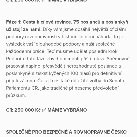
Cíl: 250 000 Kč ✅ MÁME VYBRÁNO
Fáze 1: Cesta k cílové rovince. 75 poslanců a poslankyň
už stojí za námi.
Díky vám jsme dosáhli největší oficiální
podpory rovnoprávnosti v historii. To není náhoda, to je
výsledek vaší dlouhodobé podpory a naší společné
každodenní práce. Teď musíme udělat poslední krok.
Podpořte tuto fázi, abychom mohli příští rok ve Sněmovně
pracovat naplno, přesvědčit nerozhodnuté poslance a
poslankyně a získat kýžených 100 hlasů pro definitivní
přijetí zákona. Čekají nás také důležité volby do Senátu
Parlamentu ČR, jako tradičně přineseme předvolební
průzkum.
Cíl: 250 000 Kč ✅ MÁME VYBRÁNO
SPOLEČNĚ PRO BEZPEČNÉ A ROVNOPRÁVNÉ ČESKO