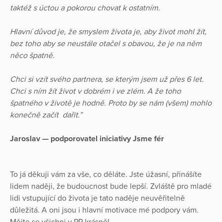
taktéž s úctou a pokorou chovat k ostatním.
Hlavní důvod je, že smyslem života je, aby život mohl žít,
bez toho aby se neustále otačel s obavou, že je na něm
něco špatně.
Chci si vzít svého partnera, se kterým jsem už přes 6 let.
Chci s ním žít život v dobrém i ve zlém. A že toho
špatného v životě je hodně. Proto by se nám (všem) mohlo
konečně začít dařit.”
Jaroslav — podporovatel iniciativy Jsme fér
To já děkuji vám za vše, co děláte. Jste úžasní, přinášíte
lidem naději, že budoucnost bude lepší. Zvláště pro mladé
lidi vstupující do života je tato naděje neuvěřitelně
důležitá. A oni jsou i hlavní motivace mé podpory vám.