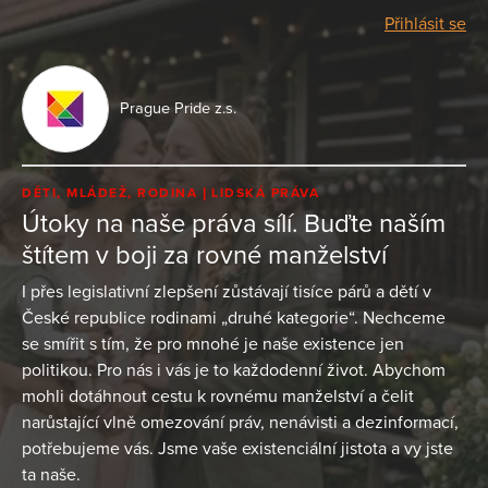
Přihlásit se
Prague Pride z.s.
DĚTI, MLÁDEŽ, RODINA
LIDSKÁ PRÁVA
Útoky na naše práva sílí. Buďte naším
štítem v boji za rovné manželství
I přes legislativní zlepšení zůstávají tisíce párů a dětí v
České republice rodinami „druhé kategorie“. Nechceme
se smířit s tím, že pro mnohé je naše existence jen
politikou. Pro nás i vás je to každodenní život. Abychom
mohli dotáhnout cestu k rovnému manželství a čelit
narůstající vlně omezování práv, nenávisti a dezinformací,
potřebujeme vás. Jsme vaše existenciální jistota a vy jste
ta naše.