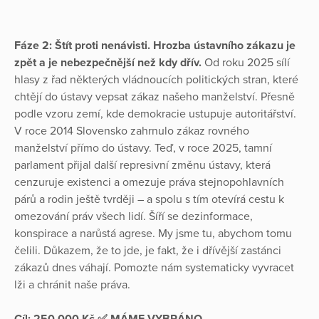
Fáze 2: Štít proti nenávisti. Hrozba ústavního zákazu je
zpět a je nebezpečnější než kdy dřív.
Od roku 2025 sílí
hlasy z řad některých vládnoucích politických stran, které
chtějí do ústavy vepsat zákaz našeho manželství. Přesně
podle vzoru zemí, kde demokracie ustupuje autoritářství.
V roce 2014 Slovensko zahrnulo zákaz rovného
manželství přímo do ústavy. Teď, v roce 2025, tamní
parlament přijal další represivní změnu ústavy, která
cenzuruje existenci a omezuje práva stejnopohlavních
párů a rodin ještě tvrději – a spolu s tím otevírá cestu k
omezování práv všech lidí. Šíří se dezinformace,
konspirace a narůstá agrese. My jsme tu, abychom tomu
čelili. Důkazem, že to jde, je fakt, že i dřívější zastánci
zákazů dnes váhají. Pomozte nám systematicky vyvracet
lži a chránit naše práva.