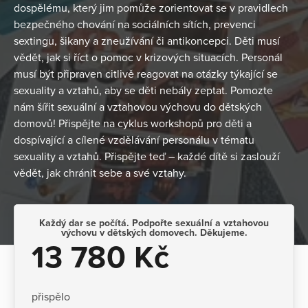
dospělému, který jim pomůže zorientovat se v pravidlech
bezpečného chování na sociálních sítích, prevenci
sextingu, šikany a zneužívání či antikoncepci. Děti musí
vědět, jak si říct o pomoc v krizových situacích. Personál
musí být připraven citlivě reagovat na otázky týkající se
sexuality a vztahů, aby se děti nebály zeptat. Pomozte
nám šířit sexuální a vztahovou výchovu do dětských
domovů! Přispějte na cyklus workshopů pro děti a
dospívající a cílené vzdělávání personálu v tématu
sexuality a vztahů. Přispějte teď – každé dítě si zaslouží
vědět, jak chránit sebe a své vztahy.
Každý dar se počítá. Podpořte sexuální a vztahovou
výchovu v dětských domovech. Děkujeme.
13 780 Kč
přispělo