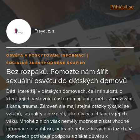
Přihlásit se
Freya, z. s.
OSVĚTA A POSKYTOVÁNÍ INFORMACÍ
SOCIÁLNĚ ZNEVÝHODNĚNÉ SKUPINY
Bez rozpaků. Pomozte nám šířit
sexuální osvětu do dětských domovů
Děti, které žijí v dětských domovech, čelí minulosti, o
které jejich vrstevníci často nemají ani ponětí - zneužívání,
šikana, trauma. Zároveň ale mají stejné otázky týkající se
vztahů, sexuality a bezpečí, jako dívky a chlapci v jejich
věku. Mnohé z nich však neměly možnost získat vhodné
informace o souhlasu, ochraně nebo zdravých vztazích. V
domovech potřebují podporu a získat důvěru k