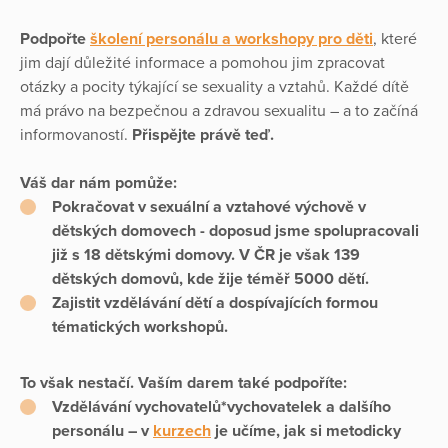
Podpořte
školení personálu a workshopy pro děti
, které
jim dají důležité informace a pomohou jim zpracovat
otázky a pocity týkající se sexuality a vztahů. Každé dítě
má právo na bezpečnou a zdravou sexualitu – a to začíná
informovaností.
Přispějte právě teď.
Váš dar nám pomůže:
Pokračovat v sexuální a vztahové výchově v
dětských domovech - doposud jsme spolupracovali
již s 18 dětskými domovy. V ČR je však 139
dětských domovů, kde žije téměř 5000 dětí.
Zajistit vzdělávání dětí a dospívajících formou
tématických workshopů.
To však nestačí.
Vaším darem také podpoříte:
Vzdělávání vychovatelů*vychovatelek a dalšího
personálu – v
kurzech
je učíme, jak si metodicky