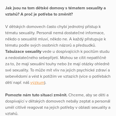
Jak jsou na tom dětské domovy s tématem sexuality a
vztahů? A proč je potřeba to změnit?
V dětských domovech často chybí jednotný přístup k
tématu sexuality. Personál nemá dostatečné informace,
někdo o sexualitě mluví, někdo ne. A každý přistupuje k
tématu podle svých osobních názorů a předsudků.
Tabuizace sexuality
vede u dospívajících k pocitům studu
a nedostatečného sebepřijetí. Mohou se cítit nepatřičně
za to, že mají sexuální touhy nebo že mají otázky ohledně
své sexuality. To může mít vliv na jejich psychické zdraví a
sebevědomí a vést k potížím ve vztazích (více o potřebách
dětí např. náš
výzkum
).
Pomozte nám tuto situaci změnit.
Chceme, aby se děti a
dospívající v dětských domovech nebály zeptat a personál
uměl citlivě reagovat na jejich potřeby v oblasti sexuality a
vztahů.