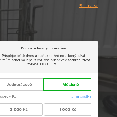
Přihlásit se
Pomozte týraným zvířatům
Přispějte ještě dnes a staňte se hrdinou, který dává
vířatům šanci na lepší život. Váš příspěvek zachrání život
zvířete. DĚKUJEME!
Jednorázově
Měsíčně
ispět v
Kč
:
Jiná částka
2 000 Kč
1 000 Kč