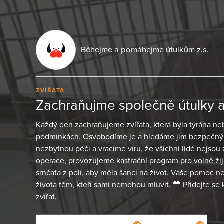
Běhejme a pomáhejme útulkům z.s.
ZVÍŘATA
Zachraňujme společně útulky a 
Každý den zachraňujeme zvířata, která byla týrána ne
podmínkách. Osvobodíme je a hledáme jim bezpečný
nezbytnou péči a vracíme víru, že všichni lidé nejsou
operace, provozujeme kastrační program pro volně ži
srnčata z polí, aby měla šanci na život. Vaše pomoc ne
života těm, kteří sami nemohou mluvit. 💛 Přidejte se
zvířat.