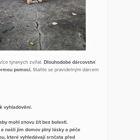
íce týraných zvířat.
Dlouhodobé dárcovství
formou pomoci.
Staňte se pravidelným dárcem
k vyhladovění.
 aby mohl znovu žít bez bolesti.
 a našli jim domov plný lásky a péče
u, které vyhledávají srnčata před