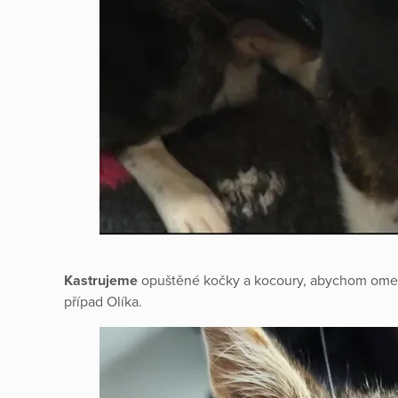
Kastrujeme
opuštěné kočky a kocoury, abychom omezi
případ Olíka.