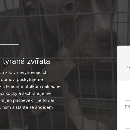
týraná zvířata
z
bo žila v nevyhovujících
 domov, poskytujeme
 zlí. Hradíme útulkům nákladné
jící kočky a zachraňujeme
ní jen příspěvek – je to dar
Př
 k nám a staňte se andělem