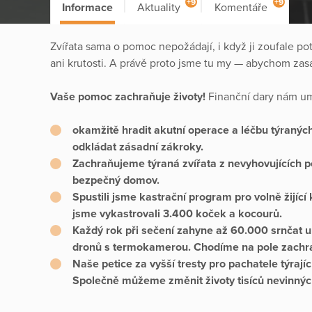
+9
+9
Informace
Aktuality
Komentáře
Zvířata sama o pomoc nepožádají, i když ji zoufale pot
ani krutosti. A právě proto jsme tu my — abychom zasáhli
Vaše pomoc zachraňuje životy!
Finanční dary nám um
okamžitě hradit akutní operace a léčbu týranýc
odkládat zásadní zákroky.
Zachraňujeme týraná zvířata z nevyhovujících p
bezpečný domov.
Spustili jsme kastrační program pro volně žijící
jsme vykastrovali 3.400 koček a kocourů.
Každý rok při sečení zahyne až 60.000 srnčat uk
dronů s termokamerou. Chodíme na pole zachra
Naše petice za vyšší tresty pro pachatele týrají
Společně můžeme změnit životy tisíců nevinnýc