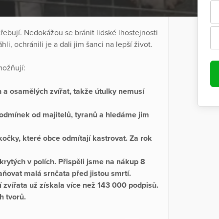
řebují. Nedokážou se bránit lidské lhostejnosti
, ochránili je a dali jim šanci na lepší život.
ožňují:
h a osamělých zvířat, takže útulky nemusí
odmínek od majitelů, tyranů a hledáme jim
 kočky, které obce odmítají kastrovat. Za rok
rytých v polích. Přispěli jsme na nákup 8
ňovat malá srnčata před jistou smrtí.
cí zvířata už získala více než 143 000 podpisů.
h tvorů.