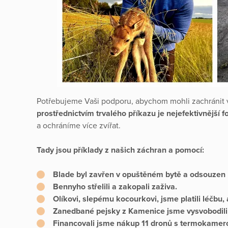
Potřebujeme Vaši podporu, abychom mohli zachránit v
prostřednictvím trvalého příkazu je nejefektivnější 
a ochráníme více zvířat.
Tady jsou příklady z našich záchran a pomocí:
Blade
byl zavřen v opuštěném bytě a odsouzen 
Bennyho
střelili a zakopali zaživa.
Olíkovi
, slepému kocourkovi, jsme platili léčbu,
Zanedbané pejsky z Kamenice
jsme vysvobodili
Financovali jsme nákup 11 dronů s termokamero