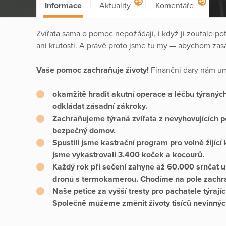
+9
+9
Informace
Aktuality
Komentáře
Zvířata sama o pomoc nepožádají, i když ji zoufale pot
ani krutosti. A právě proto jsme tu my — abychom zasáhli
Vaše pomoc zachraňuje životy!
Finanční dary nám um
okamžitě hradit akutní operace a léčbu týranýc
odkládat zásadní zákroky.
Zachraňujeme týraná zvířata z nevyhovujících p
bezpečný domov.
Spustili jsme kastrační program pro volně žijící
jsme vykastrovali 3.400 koček a kocourů.
Každý rok při sečení zahyne až 60.000 srnčat uk
dronů s termokamerou. Chodíme na pole zachra
Naše petice za vyšší tresty pro pachatele týrají
Společně můžeme změnit životy tisíců nevinnýc