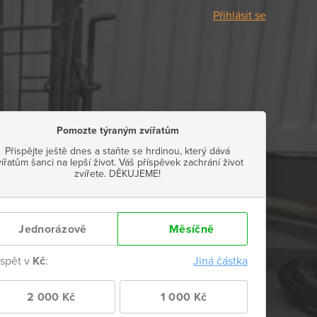
Přihlásit se
Pomozte týraným zvířatům
Přispějte ještě dnes a staňte se hrdinou, který dává
vířatům šanci na lepší život. Váš příspěvek zachrání život
zvířete. DĚKUJEME!
Jednorázově
Měsíčně
ispět v
Kč
:
Jiná částka
2 000 Kč
1 000 Kč