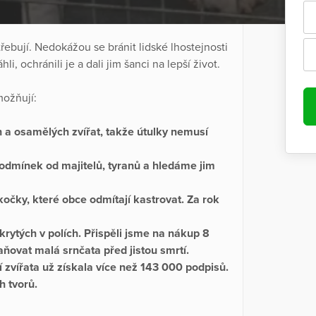
řebují. Nedokážou se bránit lidské lhostejnosti
, ochránili je a dali jim šanci na lepší život.
ožňují:
h a osamělých zvířat, takže útulky nemusí
odmínek od majitelů, tyranů a hledáme jim
 kočky, které obce odmítají kastrovat. Za rok
rytých v polích. Přispěli jsme na nákup 8
ňovat malá srnčata před jistou smrtí.
cí zvířata už získala více než 143 000 podpisů.
h tvorů.