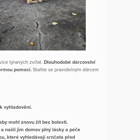
íce týraných zvířat.
Dlouhodobé dárcovství
formou pomoci.
Staňte se pravidelným dárcem
k vyhladovění.
 aby mohl znovu žít bez bolesti.
 a našli jim domov plný lásky a péče
u, které vyhledávají srnčata před