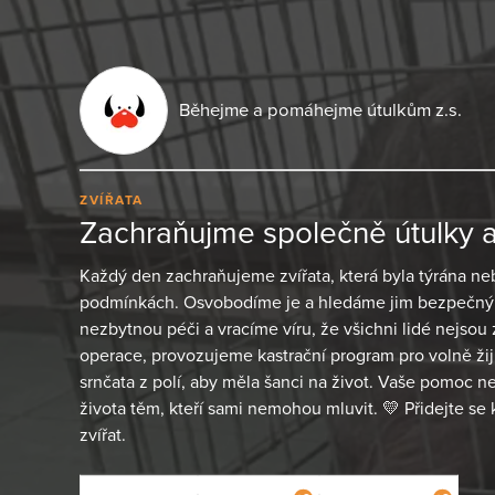
Běhejme a pomáhejme útulkům z.s.
ZVÍŘATA
Zachraňujme společně útulky a 
Každý den zachraňujeme zvířata, která byla týrána ne
podmínkách. Osvobodíme je a hledáme jim bezpečný
nezbytnou péči a vracíme víru, že všichni lidé nejsou
operace, provozujeme kastrační program pro volně ži
srnčata z polí, aby měla šanci na život. Vaše pomoc ne
života těm, kteří sami nemohou mluvit. 💛 Přidejte se
zvířat.