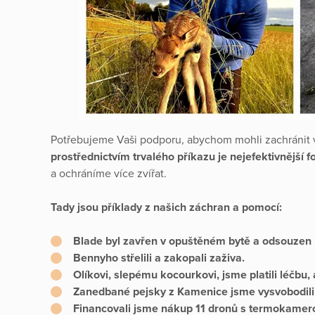
Potřebujeme Vaši podporu, abychom mohli zachránit v
prostřednictvím trvalého příkazu je nejefektivnější 
a ochráníme více zvířat.
Tady jsou příklady z našich záchran a pomocí:
Blade
byl zavřen v opuštěném bytě a odsouzen 
Bennyho
střelili a zakopali zaživa.
Olíkovi
, slepému kocourkovi, jsme platili léčbu,
Zanedbané pejsky z Kamenice
jsme vysvobodili
Financovali jsme nákup 11 dronů s termokamero