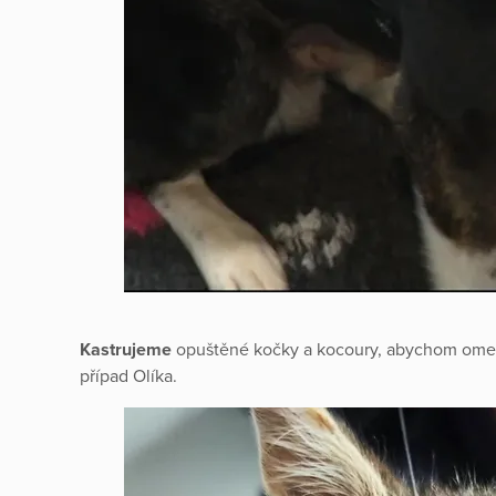
Kastrujeme
opuštěné kočky a kocoury, abychom omezi
případ Olíka.