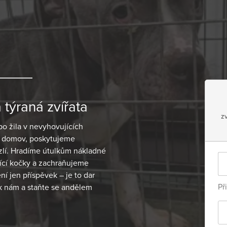
týraná zvířata
z
bo žila v nevyhovujících
 domov, poskytujeme
 zlí. Hradíme útulkům nákladné
jící kočky a zachraňujeme
ní jen příspěvek – je to dar
Př
 k nám a staňte se andělem