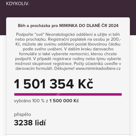
KDYKOLIV.
Běh a procházka pro MIMINKA DO DLANĚ ČR 2024
Podpořte "své" Neonatologické oddělení a užijte si běh
nebo procházku. Registrační poplatek na osobu je 200,-
Kč, můžete ale svému oddělení poslat libovolnou částku
podle svého uvážení. V dalším kroku darovacího
formuláře si také vyberete nemocnici, kterou chcete
podpořit. V případě registrace rodiny nebo týmu vyberte
možnost skupinové registrace. Počty účastníků uveďte v
darovacím formuláři. Děkujeme! www.miminkadodlane.cz
1 501 354 Kč
vybráno 100 % z
1 500 000 Kč
přispělo
3238 lidí