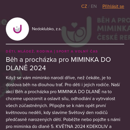
CZ
/
EN
Přihlásit se
Nedoklubko, z.s.
DĚTI, MLÁDEŽ, RODINA
SPORT A VOLNÝ ČAS
Běh a procházka pro MIMINKA DO
DLANĚ 2024
Když se vám miminko narodí dříve, než čekáte, je to
doslova běh na dlouhou trať. Pro děti i jejich rodiče. Naší
akcí Běh a procházka pro MIMINKA DO DLANĚ na to
chceme upozornit a oslavit sílu, odhodlání a vytrvalost
všech zúčastněných. Připojte se k nám opět první
květnovou neděli, kdy slavíme Světový den rodičů
předčasně narozených dětí. Poběžte nebo pojďte s námi
pro miminka do dlaně 5. KVĚTNA 2024 KDEKOLIV a