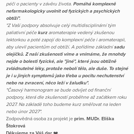
péči o pacienty v závěru života.
Pomáhá komplexně
nefarmakologicky uvolnit od fyzických a psychických
obtíží".
"Z Vaší podpory absolvuje celý multidisciplinární tým
paliativní péče
kurz
aromaterapie vedený zkušenou
lektorkou a poté zapojí do komplexní péče i aromaterapii,
aby ulevil pacientům od obtíží. A pořídíme základní
sadu
olejíčků.
Z naší zkušenosti víme a vnímáme, že mnohdy
nejde o bolesti fyzické, ale "jiné", které jsou obtížně
zvládnutelné léky, protože nebolí tělo, ale duše. To stejné
je i u jiných symptomů jako třeba u pocitu nechutenství
nebo na zvracení, něco leží v žaludku".
"Časový harmonogram se bude odvíjet od finanční
podpory, která dle zkušeností proběhne až začátkem roku
2027. Na základě toho budeme kurz směřovat na leden
nebo únor 2027".
Zodpovědná osoba za projekt je
prim. MUDr. Eliška
Štokrová
Děkujeme za Váš dar
❤️
.