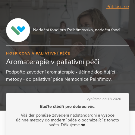
Přihlásit se
Nadační fond pro Pelhřimovsko, nadační fond
HOSPICOVÁ A PALIATIVNÍ PÉČE
Aromaterapie v paliativní péči
Podpořte zavedení aromaterapie - účinné doplňující
metody - do paliativní péče Nemocnice Pelhřimov.
vybíráme od 1.3.2026
Buďte štědří pro dobrou věc.
Váš dar pomůže zavedení nadstandardní a vysoce
účinné metody do moderní péče o odcházející z tohoto
světa. Děkujeme ❤️.