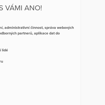
S VÁMI ANO!
í, administrativní činnost, správa webových
d odborných partnerů, aplikace dat do
í lidé
ru