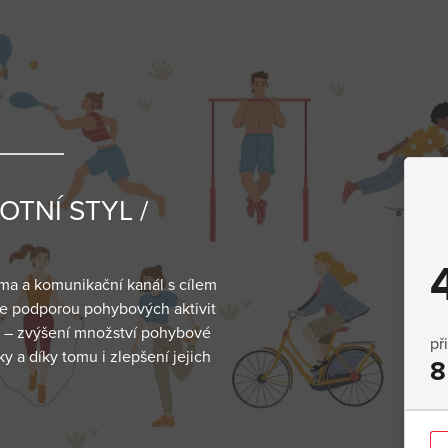
OTNÍ STYL /
rma a komunikační kanál s cílem
 se podporou pohybových aktivit
le – zvýšení množství pohybové
př
y a díky tomu i zlepšení jejich
8