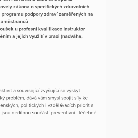
novely zákona o specifických zdravotních
do programu podpory zdraví zaměřených na
u zaměstnanců
koušek u profesní kvalifikace Instruktor
ním a jejich využití v praxi (nadváha,
ivit a související zvyšující se výskyt
ký problém, dává vám smysl spojit síly ke
enských, politických i vzdělávacích priorit a
 jsou nedílnou součástí preventivní i léčebné