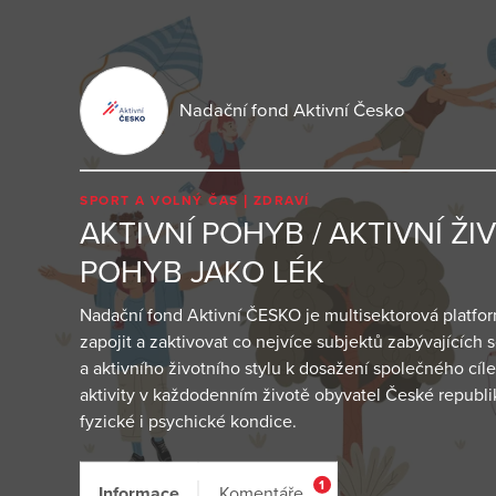
Nadační fond Aktivní Česko
SPORT A VOLNÝ ČAS
ZDRAVÍ
AKTIVNÍ POHYB / AKTIVNÍ ŽIV
POHYB JAKO LÉK
Nadační fond Aktivní ČESKO je multisektorová platfo
zapojit a zaktivovat co nejvíce subjektů zabývajících
a aktivního životního stylu k dosažení společného cí
aktivity v každodenním životě obyvatel České republik
fyzické i psychické kondice.
1
Informace
Komentáře