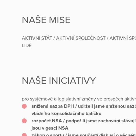
NAŠE MISE
AKTIVNÍ STÁT / AKTIVNÍ SPOLEČNOST / AKTIVNÍ SP
LIDÉ
NAŠE INICIATIVY
pro systémové a legislativní změny ve prospěch aktivn
snížená sazba DPH / udrželi jsme sníženou saz
vládního konsolidačního balíčku
rozpočet NSA / podpořili jsme zachování stávají
jsou v gesci NSA
zákon o sportu / jsme součástí diskusí o věcn