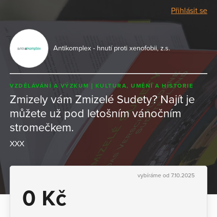
Přihlásit se
Antikomplex - hnutí proti xenofobii, z.s.
VZDĚLÁVÁNÍ A VÝZKUM
KULTURA, UMĚNÍ A HISTORIE
Zmizely vám Zmizelé Sudety? Najít je
můžete už pod letošním vánočním
stromečkem.
XXX
vybíráme od 7.10.2025
0 Kč