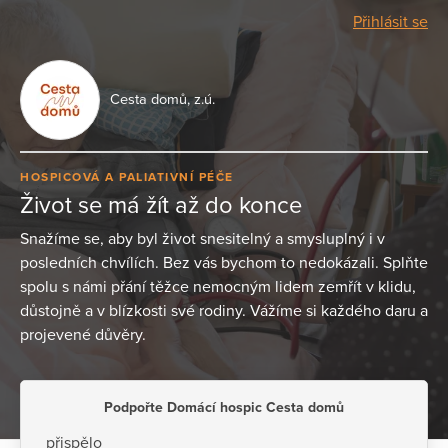
Přihlásit se
Cesta domů, z.ú.
HOSPICOVÁ A PALIATIVNÍ PÉČE
Život se má žít až do konce
Snažíme se, aby byl život snesitelný a smysluplný i v
posledních chvílích. Bez vás bychom to nedokázali. Splňte
spolu s námi přání těžce nemocným lidem zemřít v klidu,
důstojně a v blízkosti své rodiny. Vážíme si každého daru a
projevené důvěry.
Podpořte Domácí hospic Cesta domů
přispělo