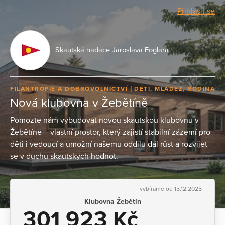
Přihlásit se
Skautská nadace Jaroslava Foglara
FILANTROPIE A DOBROVOLNICTVÍ
DĚTI, MLÁDEŽ, RODINA
Nová klubovna v Žebětíně
Pomozte nám vybudovat novou skautskou klubovnu v
Žebětíně – vlastní prostor, který zajistí stabilní zázemí pro
děti i vedoucí a umožní našemu oddílu dál růst a rozvíjet
se v duchu skautských hodnot.
vybíráme od 15.12.2025
Klubovna Žebětín
301 923 Kč