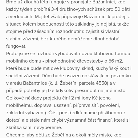
Brno už dlouhá léta funguje v pronajaté Bažantnici, kde
každý týden probíhá 3-4 družinových schůzek pro 50 dětí
a vedoucích. Majitel však připravuje Bažantnici k prodeji a
situace kolem budoucnosti této základny je nejistá, takže
stojíme před zásadním rozhodnutím: zajistit si vlastní
stabilní zázemí, bez kterého nemůžeme dlouhodobě
fungovat.
Proto jsme se rozhodli vybudovat novou klubovnu formou
mobilního domu - plnohodnotné dřevostavby o 56 m2,
která bude bude mít dvě klubovny, sklad, kuchyňský kout i
sociální zázemí. Dům bude usazen na stávajícím pozemku
v areáu Bažantnice (k. ú. Žebětín, parcela 4558) a v
případě potřeby jej lze kdykoliv přesunout na jiné místo.
Celkové náklady projektu činí 2 miliony Kč (cena
mobilheimu, doprava, usazení, příprava sítí, povolení,
základní vybavení). Část prostředků máme přislíbenou z
dotací, ale stále nám chybí významná část financí, které si
zkrátka sami nevybereme.
Chceme, aby děti ze Žebětína a okolí měly místo, kde