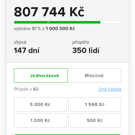
807 744 Kč
vybráno 81 % z
1 000 000 Kč
zbývá
přispělo
147 dní
350 lidí
Jednorázově
Měsíčně
Přispět v
Kč
:
Jiná částka
5 000 Kč
1 968 Kč
1 000 Kč
500 Kč