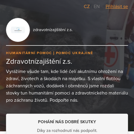
CZ
/
EN
Přihlásit se
zdravotnízajištění z.s.
HUMANITÁRNÍ POMOC
POMOC UKRAJINĚ
Zdravotnízajištění z.s.
Vyrážíme všude tam, kde lidé čelí akutnímu ohrožení na
zdraví, životech a škodách na majetku. S vlastní flotilou
záchranných vozů, dodávek i obrněnců jsme rozdali
stovky tun humanitární pomoci a zdravotnického materiálu
pro záchranu životů. Podpořte nás.
POHÁNÍ NÁS DOBRÉ SKUTKY
Díky za rozhodnutí nás podpořit.