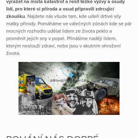
vyrážet na místa katastrof a řešit těžké výzvy a osudy
lidí, pro které si příroda a osud připravili zdrcující
zkoušku
. Najdete nás všude tam, kde udeří drtivé síly
matky přírody. Pomáháme ve válečných zónách kde se pár
mocných rozhodlo udělat lidem ze života peklo a
proměnit jejich sny v popel. Přinášíme naději lidem,
kterým neslouží zdraví, nebo jsou v akutním ohrožení
života.