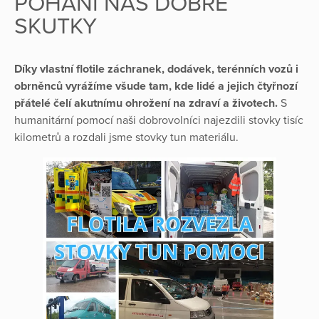
POHÁNÍ NÁS DOBRÉ
SKUTKY
Díky vlastní flotile záchranek, dodávek, terénních vozů i
obrněnců vyrážíme všude tam, kde lidé a jejich čtyřnozí
přátelé čelí akutnímu ohrožení na zdraví a životech.
S
humanitární pomocí naši dobrovolníci najezdili stovky tisíc
kilometrů a rozdali jsme stovky tun materiálu.