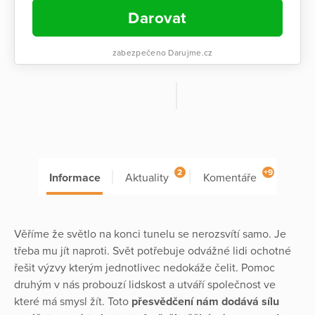
Darovat
zabezpečeno Darujme.cz
2
+9
Informace
Aktuality
Komentáře
Věříme že světlo na konci tunelu se nerozsvítí samo. Je
třeba mu jít naproti. Svět potřebuje odvážné lidi ochotné
řešit výzvy kterým jednotlivec nedokáže čelit. Pomoc
druhým v nás probouzí lidskost a utváří společnost ve
které má smysl žít. Toto
přesvědčení nám dodává sílu