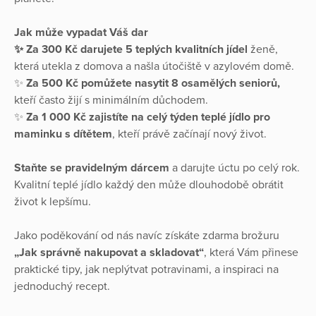
Jak může vypadat Váš dar
✨ Za 300 Kč darujete 5 teplých kvalitních jídel
ženě,
která utekla z domova a našla útočiště v azylovém domě.
✨
Za 500 Kč pomůžete nasytit 8 osamělých seniorů,
kteří často žijí s minimálním důchodem.
✨
Za 1 000 Kč zajistíte na celý týden teplé jídlo pro
maminku s dítětem
, kteří právě začínají nový život.
Staňte se pravidelným dárcem
a darujte úctu po celý rok.
Kvalitní teplé jídlo každý den může dlouhodobě obrátit
život k lepšímu.
Jako poděkování od nás navíc získáte zdarma brožuru
„Jak správně nakupovat a skladovat“
, která Vám přinese
praktické tipy, jak neplýtvat potravinami, a inspiraci na
jednoduchý recept.