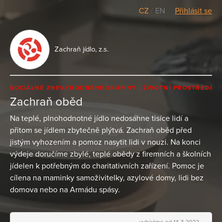
CZ
/
EN
Přihlásit se
Zachraň jídlo, z.s.
SOCIÁLNĚ ZNEVÝHODNĚNÉ SKUPINY
ŽIVOTNÍ PROSTŘEDÍ
Zachraň oběd
Na teplé, plnohodnotné jídlo nedosáhne tisíce lidí a
přitom se jídlem zbytečně plýtvá. Zachraň oběd před
jistým vyhozením a pomoz nasytit lidi v nouzi. Na konci
výdeje doručíme zbylé, teplé obědy z firemních a školních
jídelen k potřebným do charitativních zařízení. Pomoc je
cílena na maminky samoživitelky, azylové domy, lidi bez
domova nebo na Armádu spásy.
vybíráme od 14.3.2022