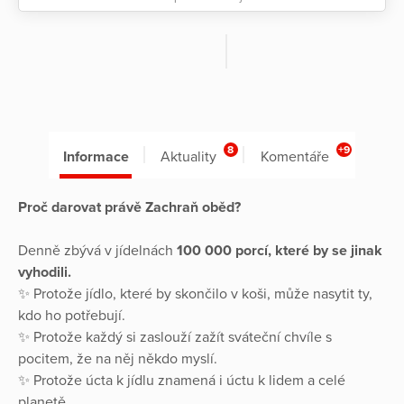
8
+9
Informace
Aktuality
Komentáře
Proč darovat právě Zachraň oběd?
Denně zbývá v jídelnách
100 000 porcí, které by se jinak
vyhodili.
✨ Protože jídlo, které by skončilo v koši, může nasytit ty,
kdo ho potřebují.
✨ Protože každý si zaslouží zažít sváteční chvíle s
pocitem, že na něj někdo myslí.
✨ Protože úcta k jídlu znamená i úctu k lidem a celé
planetě.