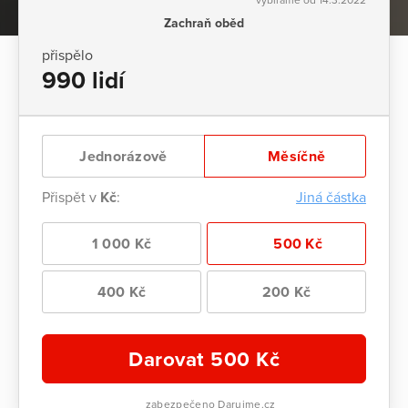
Zachraň oběd
přispělo
990 lidí
Jednorázově
Měsíčně
Přispět v
Kč
:
Jiná částka
1 000 Kč
500 Kč
400 Kč
200 Kč
Darovat
500
Kč
zabezpečeno Darujme.cz