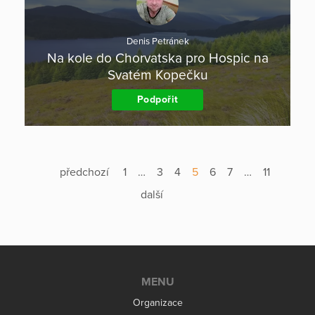
Denis Petránek
Na kole do Chorvatska pro Hospic na
Svatém Kopečku
Podpořit
předchozí
1
…
3
4
5
6
7
…
11
další
MENU
Organizace