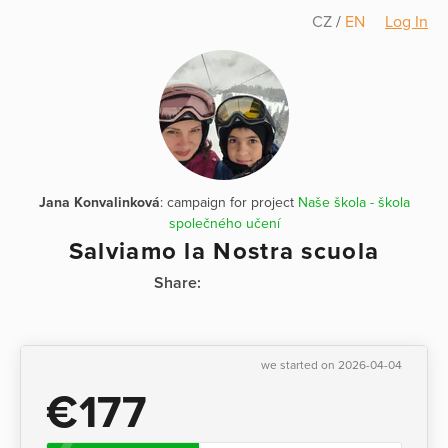
CZ
/
EN
Log In
Jana Konvalinková
: campaign for project
Naše škola - škola
společného učení
Salviamo la Nostra scuola
Share:
we started on 2026-04-04
€177