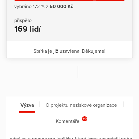
vybráno 172 % z
50 000 Kč
přispělo
169 lidí
Sbírka je již uzavřena. Děkujeme!
Výzva
O projektu neziskové organizace
+9
Komentáře
Jedná se o pomoc pro kočičky, které jsme zachránili nebo