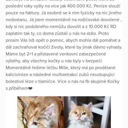
poslední roky vyšly na více jak 400.000 Kč. Peníze slouží
pouze na faktury. Já osobně se k nim fyzicky na nic jiného
nedostanu. Já jsem momentálně na rodičovské dovolené ,
kdy si nic podobného nemůžu dovolit a z 10.000 Kč RD
zaplatím tak ty, co doma zůstali u nás na stálo. Proto
prosím Vás lidi opět o pomoc, abych mohla dál pomáhat a
dál zachraňovat kočičí životy, které by jinak dávno vyhasly.
Máme byt 2+1 a přistavené venkovní zabezpečené
výběhy, aby všechny kočky u nás byly v bezpečí.
Momentálně řešíme léčbu Míše, který má po prodělané
kaliciviróze a následné multiextrakci zubů neustupující
bolestivé léze v tlamičce. Více o nás na fb skupině Kočky
s příběhem❤️