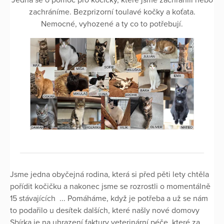
zachráníme. Bezprizorní toulavé kočky a koťata.
Nemocné, vyhozené a ty co to potřebují.
Jsme jedna obyčejná rodina, která si před pěti lety chtěla
pořídit kočičku a nakonec jsme se rozrostli o momentálně
15 stávajících ... Pomáháme, když je potřeba a už se nám
to podařilo u desítek dalších, které našly nové domovy
Sbírka je na uhrazení faktury veterinární péče, které za