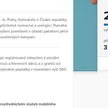
 m. Prahy. Komukoliv z České republiky
vyléčitelně nemocné a umírající. Pomáhá
vy
ýšení povědomí v oblasti paliativní péče
 osvětových kampaní.
př
3
e registrované zdravotní a sociální
ivců a firemních dárců a z grantů od
 vybíráme poplatky v maximální výši 500
rostřednictvím služeb mobilního