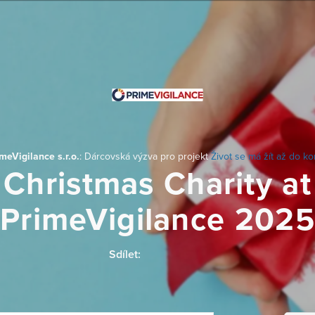
meVigilance s.r.o.
: Dárcovská výzva pro projekt
Život se má žít až do k
Christmas Charity at
PrimeVigilance 2025
Sdílet: