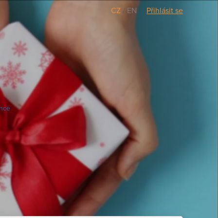
CZ
/
EN
Přihlásit se
once