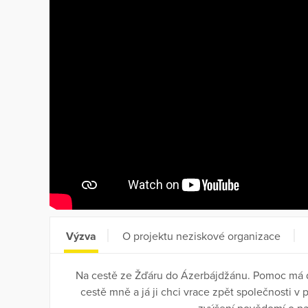
Výzva
O projektu neziskové organizace
Na cestě ze Žďáru do Ázerbájdžánu. Pomoc má d
cestě mně a já ji chci vrace zpět společnosti v