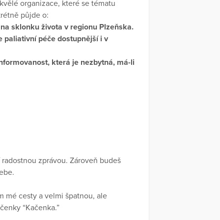
kvělé organizace, které se tématu
krétně půjde o:
na sklonku života v regionu Plzeňska.
aliativní péče dostupnější i v
informovanost, která je nezbytná, má-li
í radostnou zprávou. Zároveň budeš
sebe.
m mé cesty a velmi špatnou, ale
ačenky “Kačenka.”