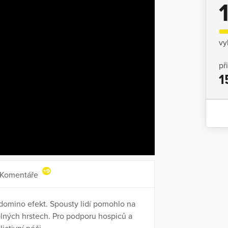
vy
př
1
+9
Komentáře
omino efekt. Spousty lidí pomohlo na
 plných hrstech. Pro podporu hospiců a