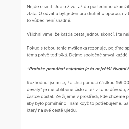
Nejde o smrt. Jde o život až do posledního okamžik
zlata. O odvahu být jeden pro druhého oporou, i v t
to vůbec není snadné.
Všichni víme, že každá cesta jednou skončí. I ta na
Pokud s tebou tahle myšlenka rezonuje, pojďme sp
téma právě teď týká. Dejme společně smysl každé ži
“Protože pomáhat ostatním je ta největší životní 
Rozhodnul jsem se, že chci pomoci částkou 159 00
devátý” je mé oblíbené číslo a též z toho důvodu, 
částce dostat. Že žijeme v prostředí, kde chcem
aby bylo pomáháno i nám když to potřebujeme. Sám 
který na své cestě ujedu.