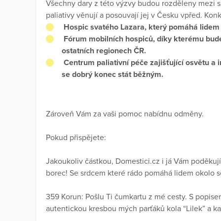
Všechny dary z této výzvy budou rozděleny mezi s
paliativy věnují a posouvají jej v Česku vpřed. Kon
Hospic svatého Lazara, který pomáhá lidem 
Fórum mobilních hospiců, díky kterému bude p
ostatních regionech ČR.
Centrum paliativní péče zajišťující osvětu a 
se dobrý konec stát běžným.
Zároveň Vám za vaši pomoc nabídnu odměny.
Pokud přispějete:
Jakoukoliv částkou, Domestici.cz i já Vám poděkuj
borec! Se srdcem které rádo pomáhá lidem okolo 
359 Korun: Pošlu Ti čumkartu z mé cesty. S popise
autentickou kresbou mých parťáků kola “Lilek” a k