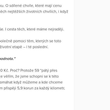
u. O sdílené chvíle, které mají cenu
ěch nejtěžších životních chvílích, i když
še. I cesta těch, které máme nejraději.
olečně pomoci těm, kterých se toto
votní etapě – i té poslední.
hodnota.”
0 Kč. Proč? Protože 59 “pátý přes
že věřím, že jsme schopni se k této
e pomáhat když můžeme a kde chceme
přispěji 5,9 korun za každý kilometr,