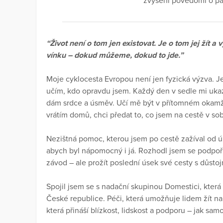
zvýšení povědomí o pal
“Život není o tom jen existovat. Je o tom jej žít a
vínku – dokud můžeme, dokud to jde.”
Moje cyklocesta Evropou není jen fyzická výzva. J
učím, kdo opravdu jsem. Každý den v sedle mi uka
dám srdce a úsměv. Učí mě být v přítomném okamži
vrátím domů, chci předat to, co jsem na cestě v so
Nezištná pomoc, kterou jsem po cestě zažíval od úp
abych byl nápomocný i já. Rozhodl jsem se podpořit
závod – ale prožít poslední úsek své cesty s důstoj
Spojil jsem se s nadační skupinou Domestici, která 
České republice. Péči, která umožňuje lidem žít napl
která přináší blízkost, lidskost a podporu – jak sam