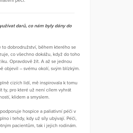
iativní péči.
 využívat darů, co nám byly dány do
e to dobrodružství, během kterého se
zuje, co všechno dokážu, když do toho
ku. Opravdově žít. A až se jednou
bě objevil – svému okolí, svým blízkým.
lně cizích lidí, mě inspirovala k tomu
 ty, pro které už není cílem vyhrát
ností, klidem a smyslem.
podporuje hospice a paliativní péči v
no i tehdy, kdy už síly ubývají. Péči,
otným pacientům, tak i jejich rodinám.