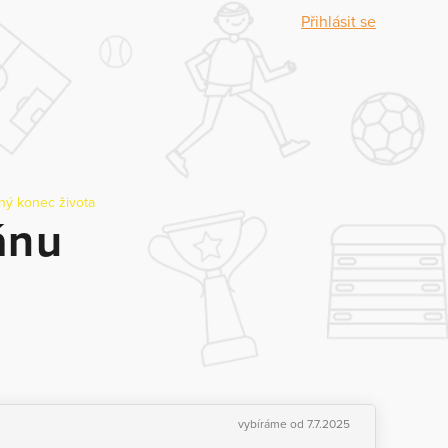
Přihlásit se
ný konec života
ánu
vybíráme od 7.7.2025