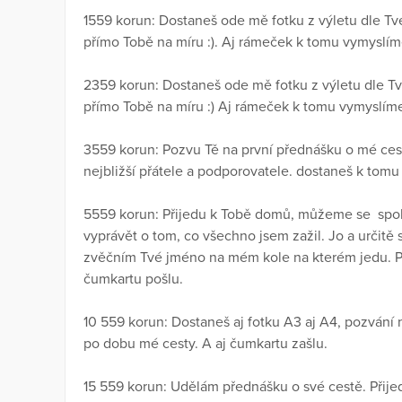
1559 korun: Dostaneš ode mě fotku z výletu dle T
přímo Tobě na míru :). Aj rámeček k tomu vymyslím
2359 korun: Dostaneš ode mě fotku z výletu dle T
přímo Tobě na míru :) Aj rámeček k tomu vymyslím
3559 korun: Pozvu Tě na první přednášku o mé ces
nejbližší přátele a podporovatele. dostaneš k tomu
5559 korun: Přijedu k Tobě domů, můžeme se spole
vyprávět o tom, co všechno jsem zažil. Jo a určitě 
zvěčním Tvé jméno na mém kole na kterém jedu. Po
čumkartu pošlu.
10 559 korun: Dostaneš aj fotku A3 aj A4, pozvání
po dobu mé cesty. A aj čumkartu zašlu.
15 559 korun: Udělám přednášku o své cestě. Přije