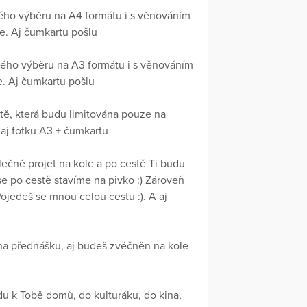
vého výběru na A4 formátu i s věnováním
e. Aj čumkartu pošlu
vého výběru na A3 formátu i s věnováním
e. Aj čumkartu pošlu
tě, která budu limitována pouze na
 aj fotku A3 + čumkartu
čně projet na kole a po cestě Ti budu
se po cestě stavíme na pivko :) Zároveň
jedeš se mnou celou cestu :). A aj
 na přednášku, aj budeš zvěčněn na kole
du k Tobě domů, do kulturáku, do kina,