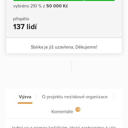
vybráno 210 % z
50 000 Kč
přispělo
137 lidí
Sbírka je již uzavřena. Děkujeme!
Výzva
O projektu neziskové organizace
+9
Komentáře
Jedná se o pomoc kočičkám, které zachraníme z ulic.