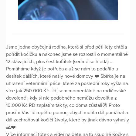
Jsme jedna obyčejná rodina, která si před pěti lety chtěla
pořídit kočičku a nakonec jsme se rozrostli o momentálně
12 stávajících, plus šest koťátek (sedmé se hledá) ...
Pomáháme když je potřeba a už se nám to podařilo u
desítek dalších, které našly nové domovy ❤️ Sbírka je na
uhrazení veterinární péče, které za poslední roky vyšla na
více jak 250.000 Kč. Já jsem momentálně na rodičovské
dovolené , kdy si nic podobného nemůžu dovolit a z
10.000 Kč RD zaplatím tak ty, co doma zůstali😞 Proto
prosím Vas lidi opět o pomoc, abych mohla dál pomáhat a
dál zachraňovat kočičí životy, které by jinak dávno vyhasly
🙏❤️
Více informací fotek a videí najdete na fb skupině Kočky s