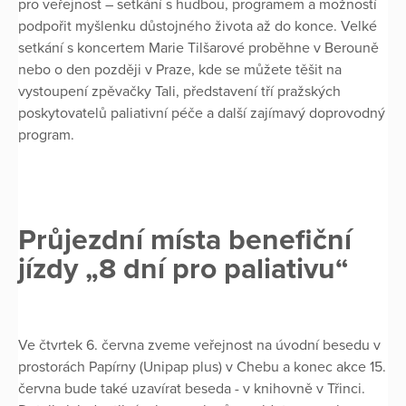
pro veřejnost – setkání s hudbou, programem a možností
podpořit myšlenku důstojného života až do konce. Velké
setkání s koncertem Marie Tilšarové proběhne v Berouně
nebo o den později v Praze, kde se můžete těšit na
vystoupení zpěvačky Tali, představení tří pražských
poskytovatelů paliativní péče a další zajímavý doprovodný
program.
Průjezdní místa benefiční
jízdy „8 dní pro paliativu“
Ve čtvrtek 6. června zveme veřejnost na úvodní besedu v
prostorách Papírny (Unipap plus) v Chebu a konec akce 15.
června bude také uzavírat beseda - v knihovně v Třinci.