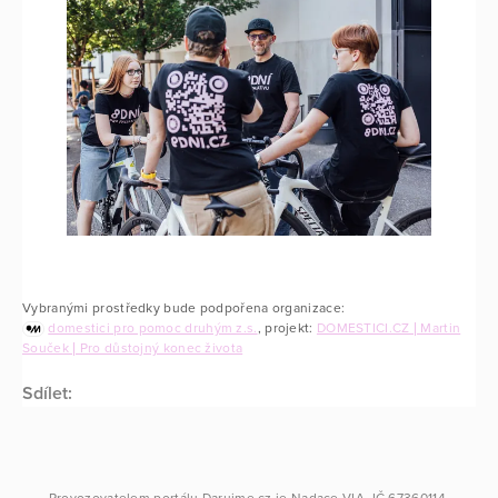
Vybranými prostředky bude podpořena organizace:
domestici pro pomoc druhým z.s.
, projekt:
DOMESTICI.CZ | Martin
Souček | Pro důstojný konec života
Sdílet: