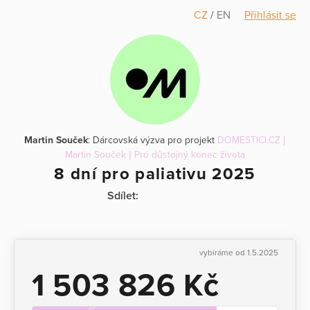
CZ
/
EN
Přihlásit se
Martin Souček
: Dárcovská výzva pro projekt
DOMESTICI.CZ |
Martin Souček | Pro důstojný konec života
8 dní pro paliativu 2025
Sdílet:
vybíráme od 1.5.2025
1 503 826 Kč