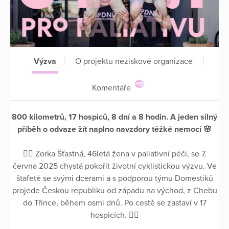
Výzva
O projektu neziskové organizace
+9
Komentáře
800 kilometrů, 17 hospiců, 8 dní a 8 hodin. A jeden silný
příběh o odvaze žít naplno navzdory těžké nemoci 🌸
🚴‍♀️
Zorka Šťastná, 46letá žena v paliativní péči, se 7.
června 2025 chystá pokořit životní cyklistickou výzvu. Ve
štafetě se svými dcerami a s podporou týmu Domestiků
projede Českou republiku od západu na východ, z Chebu
do Třince, během osmi dnů. Po cestě se zastaví v 17
hospicích.
🚴‍♂️