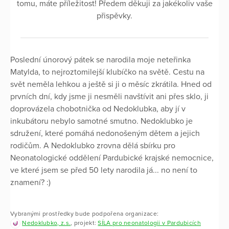
tomu, máte příležitost! Předem děkuji za jakékoliv vaše
přispěvky.
Poslední únorový pátek se narodila moje neteřinka
Matylda, to nejroztomilejší klubíčko na světě. Cestu na
svět neměla lehkou a ještě si ji o měsíc zkrátila. Hned od
prvních dní, kdy jsme ji nesměli navštívit ani přes sklo, ji
doprovázela chobotnička od Nedoklubka, aby jí v
inkubátoru nebylo samotné smutno. Nedoklubko je
sdružení, které pomáhá nedonošeným dětem a jejich
rodičům. A Nedoklubko zrovna dělá sbírku pro
Neonatologické oddělení Pardubické krajské nemocnice,
ve které jsem se před 50 lety narodila já... no není to
znamení? :)
Vybranými prostředky bude podpořena organizace:
Nedoklubko, z.s.
, projekt:
SÍLA pro neonatologii v Pardubicích