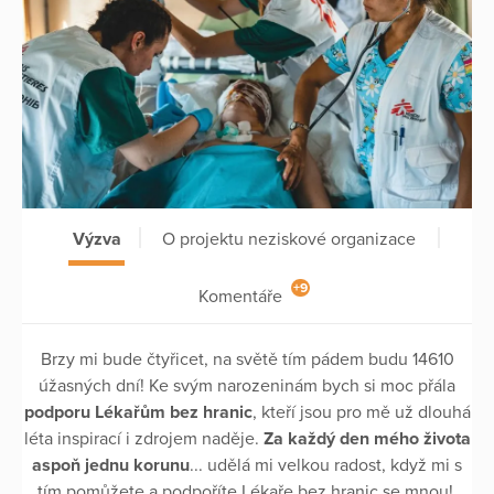
Výzva
O projektu neziskové organizace
+9
Komentáře
Brzy mi bude čtyřicet, na světě tím pádem budu 14610
úžasných dní! Ke svým narozeninám bych si moc přála
podporu Lékařům bez hranic
, kteří jsou pro mě už dlouhá
léta inspirací i zdrojem naděje.
Za každý den mého života
aspoň jednu korunu
... udělá mi velkou radost, když mi s
tím pomůžete a podpoříte Lékaře bez hranic se mnou!