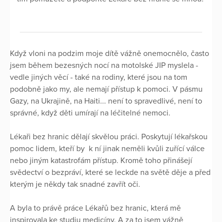
Když vloni na podzim moje dítě vážně onemocnělo, často
jsem během bezesných nocí na motolské JIP myslela -
vedle jiných věcí - také na rodiny, které jsou na tom
podobně jako my, ale nemají přístup k pomoci. V pásmu
Gazy, na Ukrajině, na Haiti... není to spravedlivé, není to
správné, když děti umírají na léčitelné nemoci.
Lékaři bez hranic dělají skvělou práci. Poskytují lékařskou
pomoc lidem, kteří by k ní jinak neměli kvůli zuřící válce
nebo jiným katastrofám přístup. Kromě toho přinášejí
svědectví o bezpráví, které se leckde na světě děje a před
kterým je někdy tak snadné zavřít oči.
A byla to právě práce Lékařů bez hranic, která mě
inspirovala ke studiu medicíny. A za to jsem vážně