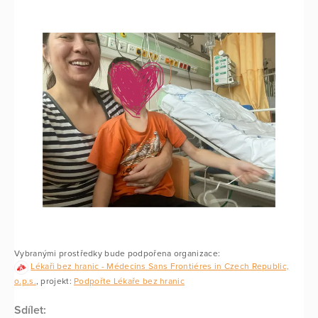
Vybranými prostředky bude podpořena organizace:
Lékaři bez hranic - Médecins Sans Frontiéres in Czech Republic,
o.p.s.
, projekt:
Podpořte Lékaře bez hranic
Sdílet: