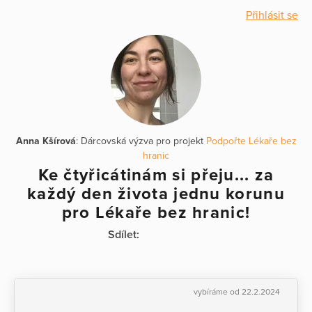
Přihlásit se
Anna Kšírová
: Dárcovská výzva pro projekt
Podpořte Lékaře bez
hranic
Ke čtyřicátinám si přeju... za
každý den života jednu korunu
pro Lékaře bez hranic!
Sdílet:
vybíráme od 22.2.2024