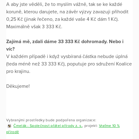
A aby jste věděli, že to myslím vážně, tak se ke každé
koruně, kterou darujete, na závěr výzvy zavazuji přihodit
0,25 Kč (jinak řečeno, za každé vaše 4 Kč dám 1 Kč).
Maximálně však 3 333 Kč.
Zajímá mě, zdali dáme 33 333 Kč dohromady. Nebo i
víc?
V každém případě i když vysbíraná částka nebude úplná
(teda méně než 33 333 Kč), poputuje pro sdružení Koalice
pro krajinu.
Děkujeme!
Vybranými prostředky bude podpořena organizace:
Čmelák - Společnost přátel přírody z. s.
, projekt:
Vraťme 10 %
přírodě