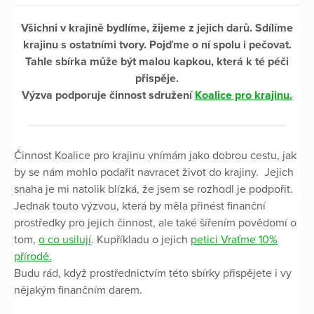
Všichni v krajině bydlíme, žijeme z jejich darů. Sdílíme
krajinu s ostatními tvory. Pojďme o ní spolu i pečovat.
Tahle sbírka může být malou kapkou, která k té péči
přispěje.
Výzva podporuje činnost sdružení
Koalice pro krajinu.
Činnost Koalice pro krajinu vnímám jako dobrou cestu, jak
by se nám mohlo podařit navracet život do krajiny. Jejich
snaha je mi natolik blízká, že jsem se rozhodl je podpořit.
Jednak touto výzvou, která by měla přinést finanční
prostředky pro jejich činnost, ale také šířením povědomí o
tom,
o co usilují
. Kupříkladu o jejich
petici Vraťme 10%
přírodě.
Budu rád, když prostřednictvím této sbírky přispějete i vy
nějakým finančním darem.