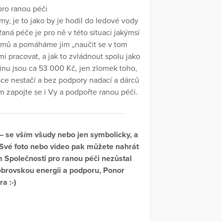
ro ranou péči
y, je to jako by je hodil do ledové vody
aná péče je pro ně v této situaci jakýmsi
mů a pomáháme jim „naučit se v tom
 pracovat, a jak to zvládnout spolu jako
inu jsou ca 53 000 Kč, jen zlomek toho,
ace nestačí a bez podpory nadací a dárců
 zapojte se i Vy a podpořte ranou péči.
– se vším všudy nebo jen symbolicky, a
y. Své foto nebo video pak můžete nahrát
 Společnosti pro ranou péči nezůstal
obrovskou energii a podporu, Ponor
ra :-)