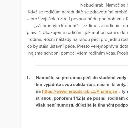
Nebuď srab! Namoč se p
Když se rodičům narodí dítě se zdravotními problém
– prožívají šok a ztratí pevnou půdu pod nohama. R
„záchranným kruhem“: jezdíme za rodinami do
plavat“. Ukazujeme rodičům, jak mohou sami s dětmi
rodina. Roční náklady na ranou péči pro jednu rod
co by stála ústavní péče. Přesto veřejnoprávní dot
nejsme schopni pomoci všem rodinám včas. Prosím
Namočte se pro ranou péči do studené vody 
tím vyjádříte svou solidaritu s našimi klient
na
https://www.nebudsrab.cz/#nahrajse
. Tým
stranou, ponorem 1.12 jsme poslali rodinám 
však není nutností, důležitá je finanční podpo