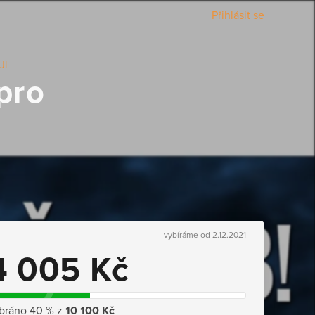
Přihlásit se
JI
pro
vybíráme od 2.12.2021
4 005 Kč
bráno 40 % z
10 100 Kč