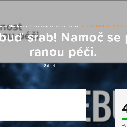
etra Mertlíková
: Dárcovská výzva pro projekt
VOZÍME DO RODIN NADĚ
buď srab! Namoč se 
ranou péči.
Sdílet:
vy