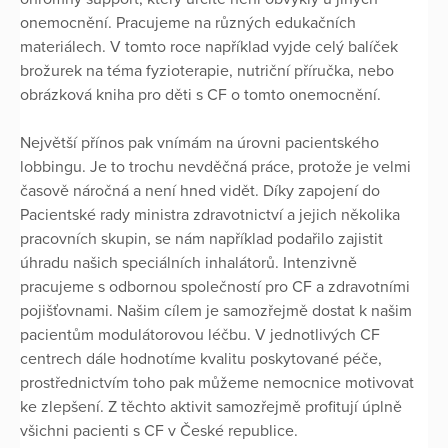
onemocnění. Pracujeme na různých edukačních
materiálech. V tomto roce například vyjde celý balíček
brožurek na téma fyzioterapie, nutriční příručka, nebo
obrázková kniha pro děti s CF o tomto onemocnění.
Největší přínos pak vnímám na úrovni pacientského
lobbingu. Je to trochu nevděčná práce, protože je velmi
časově náročná a není hned vidět. Díky zapojení do
Pacientské rady ministra zdravotnictví a jejich několika
pracovních skupin, se nám například podařilo zajistit
úhradu našich speciálních inhalátorů. Intenzivně
pracujeme s odbornou společností pro CF a zdravotními
pojišťovnami. Našim cílem je samozřejmě dostat k našim
pacientům modulátorovou léčbu. V jednotlivých CF
centrech dále hodnotíme kvalitu poskytované péče,
prostřednictvím toho pak můžeme nemocnice motivovat
ke zlepšení. Z těchto aktivit samozřejmě profitují úplně
všichni pacienti s CF v České republice.