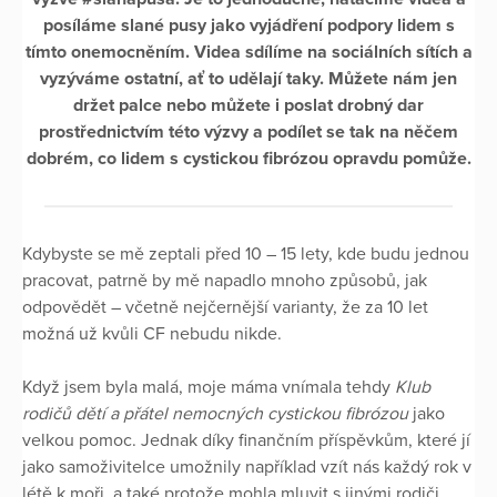
posíláme slané pusy jako vyjádření podpory lidem s
tímto onemocněním. Videa sdílíme na sociálních sítích a
vyzýváme ostatní, ať to udělají taky. Můžete nám jen
držet palce nebo můžete i poslat drobný dar
prostřednictvím této výzvy a podílet se tak na něčem
dobrém, co lidem s cystickou fibrózou opravdu pomůže.
Kdybyste se mě zeptali před 10 – 15 lety, kde budu jednou
pracovat, patrně by mě napadlo mnoho způsobů, jak
odpovědět – včetně nejčernější varianty, že za 10 let
možná už kvůli CF nebudu nikde.
Když jsem byla malá, moje máma vnímala tehdy
Klub
rodičů dětí a přátel nemocných cystickou fibrózou
jako
velkou pomoc. Jednak díky finančním příspěvkům, které jí
jako samoživitelce umožnily například vzít nás každý rok v
létě k moři, a také protože mohla mluvit s jinými rodiči,