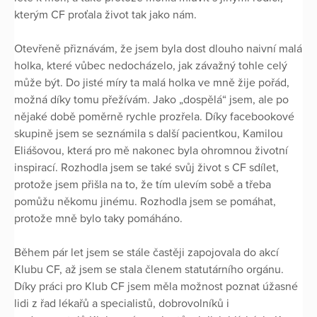
kterým CF proťala život tak jako nám.
Otevřeně přiznávám, že jsem byla dost dlouho naivní malá
holka, které vůbec nedocházelo, jak závažný tohle celý
může být. Do jisté míry ta malá holka ve mně žije pořád,
možná díky tomu přežívám. Jako „dospělá“ jsem, ale po
nějaké době poměrně rychle prozřela. Díky facebookové
skupině jsem se seznámila s další pacientkou, Kamilou
Eliášovou, která pro mě nakonec byla ohromnou životní
inspirací. Rozhodla jsem se také svůj život s CF sdílet,
protože jsem přišla na to, že tím ulevím sobě a třeba
pomůžu někomu jinému. Rozhodla jsem se pomáhat,
protože mně bylo taky pomáháno.
Během pár let jsem se stále častěji zapojovala do akcí
Klubu CF, až jsem se stala členem statutárního orgánu.
Díky práci pro Klub CF jsem měla možnost poznat úžasné
lidi z řad lékařů a specialistů, dobrovolníků i