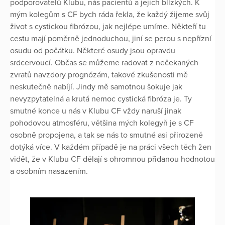
podporovatelů Klubu, nás pacientů a jejich blízkých. K
mým kolegům s CF bych ráda řekla, že každý žijeme svůj
život s cystickou fibrózou, jak nejlépe umíme. Někteří tu
cestu mají poměrně jednoduchou, jiní se perou s nepřízní
osudu od počátku. Některé osudy jsou opravdu
srdcervoucí. Občas se můžeme radovat z nečekaných
zvratů navzdory prognózám, takové zkušenosti mě
neskutečně nabíjí. Jindy mě samotnou šokuje jak
nevyzpytatelná a krutá nemoc cystická fibróza je. Ty
smutné konce u nás v Klubu CF vždy naruší jinak
pohodovou atmosféru, většina mých kolegyň je s CF
osobně propojena, a tak se nás to smutné asi přirozeně
dotýká více. V každém případě je na práci všech těch žen
vidět, že v Klubu CF dělají s ohromnou přidanou hodnotou
a osobním nasazením.