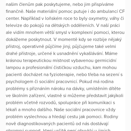
našim členům pak poskytujeme, nebo jim přispíváme
finančně. Naše materiální pomoc putuje i do ambulancí CF
center. Například v loňském roce to byly oxymetry, váhy či
televize do pokojů na dětských odděleních. V naší práci
ale vidím mnohem větší smysl v komplexní pomoci, kterou
dokážeme poskytnout. V momentě kdy se rozbije nějaký
přístroj, operativně půjčíme jiný, půjčujeme také velmi
drahé přístroje, určené k usnadnění vykašlávání. Máme
krásnou terapeutickou místnost vybavenou germicidní
lampou a profesionální čističkou vzduchu, kam mohou
pacienti docházet na fyzioterapie, nebo třeba na sezení s
psychologem či sociální pracovnicí. Pokud má rodina
problémy s přiznáním nároku na dávky, umístěním dítěte
ve školním zařízení, vlastně si můžeme představit jakýkoli
problém včetně rozvodů, spolupráce při komunikaci s
lékaři a mnoho dalšího. Naše sociální pracovnice vždy
problém vyslechnou a hledají cestu jak pomoci. Rodiny
nově diagnostikovaných pacientů od nás dostávají
ohromný support, který určitě není obvyklý u jiných