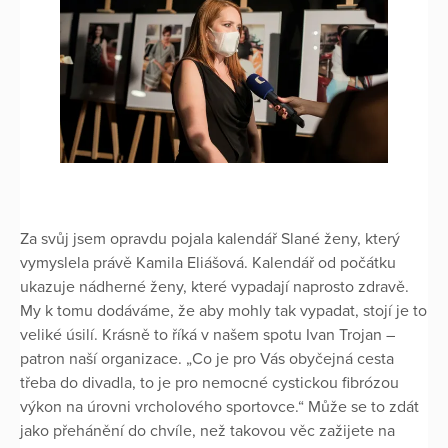
Za svůj jsem opravdu pojala kalendář Slané ženy, který
vymyslela právě Kamila Eliášová. Kalendář od počátku
ukazuje nádherné ženy, které vypadají naprosto zdravě.
My k tomu dodáváme, že aby mohly tak vypadat, stojí je to
veliké úsilí. Krásně to říká v našem spotu Ivan Trojan –
patron naší organizace. „Co je pro Vás obyčejná cesta
třeba do divadla, to je pro nemocné cystickou fibrózou
výkon na úrovni vrcholového sportovce.“ Může se to zdát
jako přehánění do chvíle, než takovou věc zažijete na