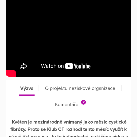
Výzva
O projektu neziskové organizace
2
Komentáře
Květen je mezinárodně vnímaný jako měsíc cystické
fibrózy. Proto se Klub CF rozhodl tento měsíc využít k
výzvě #slanapusa. Je to jednoduché, natáčíme videa a