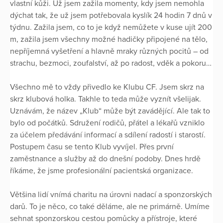
vlastní kůži. Už jsem zažila momenty, kdy jsem nemohla
dýchat tak, že už jsem potřebovala kyslík 24 hodin 7 dnů v
týdnu. Zažila jsem, co to je když nemůžete v kuse ujít 200
m, zažila jsem všechny možné hadičky připojené na tělo,
nepříjemná vyšetření a hlavně mraky různých pocitů – od
strachu, bezmoci, zoufalství, až po radost, vděk a pokoru…
Všechno mě to vždy přivedlo ke Klubu CF. Jsem skrz na
skrz klubová holka. Takhle to teda může vyznít všelijak.
Uznávám, že název „Klub“ může být zavádějící. Ale tak to
bylo od počátků. Sdružení rodičů, přátel a lékařů vzniklo
za účelem předávání informací a sdílení radostí i starostí.
Postupem času se tento Klub vyvíjel. Přes první
zaměstnance a služby až do dnešní podoby. Dnes hrdě
říkáme, že jsme profesionální pacientská organizace.
Většina lidí vnímá charitu na úrovni nadací a sponzorských
darů. To je něco, co také děláme, ale ne primárně. Umíme
sehnat sponzorskou cestou pomůcky a přístroje, které