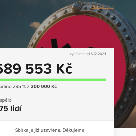
Přihlásit se
vybíráme od 3.12.2024
589 553 Kč
bráno 295 % z
200 000 Kč
ispělo
75 lidí
Sbírka je již uzavřena. Děkujeme!