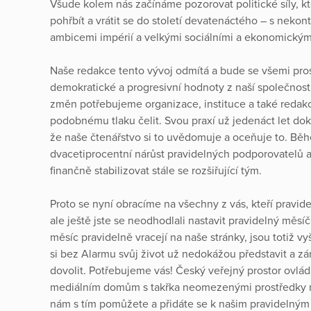
Všude kolem nás začínáme pozorovat politické síly, kte
pohřbít a vrátit se do století devatenáctého – s nekont
ambicemi impérií a velkými sociálními a ekonomickým
Naše redakce tento vývoj odmítá a bude se všemi pros
demokratické a progresivní hodnoty z naší společnosti
změn potřebujeme organizace, instituce a také redakc
podobnému tlaku čelit. Svou praxí už jedenáct let dok
že naše čtenářstvo si to uvědomuje a oceňuje to. B
dvacetiprocentní nárůst pravidelných podporovatelů 
finančně stabilizovat stále se rozšiřující tým.
Proto se nyní obracíme na všechny z vás, kteří pravid
ale ještě jste se neodhodlali nastavit pravidelný měsíč
měsíc pravidelně vracejí na naše stránky, jsou totiž vyšš
si bez Alarmu svůj život už nedokážou představit a z
dovolit. Potřebujeme vás! Český veřejný prostor ovláda
mediálním domům s takřka neomezenými prostředky n
nám s tím pomůžete a přidáte se k našim pravidelný