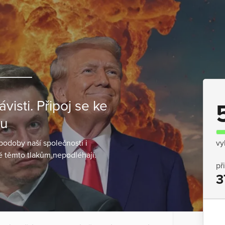
isti. Připoj se ke
mu
o podoby naší společnosti i
vy
eré těmto tlakům nepodléhají.
př
3