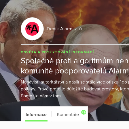
Deník Alarm, z. ú.
OSVĚTA A POSKYTOVÁNÍ INFORMACÍ
Společně proti algoritmům nenáv
komunitě podporovatelů Alar
Nenávist, autoritářství a násilí se stále více otiskují d
politiky. Právě proto je důležité budovat prostory, kt
Pomozte nám v tom.
+9
Informace
Komentáře