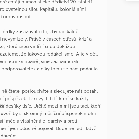
ré chtějí humanistické dědictví 20. století
rolovatelnou silou kapitálu, koloniálními
i nerovnostmi.
tředky zasazovat o to, aby radikálně
 nevymizely. Právě v časech otřesů, krizí a
e, které svou vnitřní silou dokážou
azujeme, že takovou redakcí jsme. A je vidět,
ěhem letní kampaně jsme zaznamenali
a podporovatelek a díky tomu se nám podařilo
elně čtete, posloucháte a sledujete náš obsah,
ní příspěvek. Takových lidí, kteří se každý
í desítky tisíc. Určitě mezi nimi jsou tací, kteří
ároveň by si skromný měsíční příspěvek mohli
jí média vlastněná oligarchy a proti
ení jednoduché bojovat. Budeme rádi, když
m dárcům.