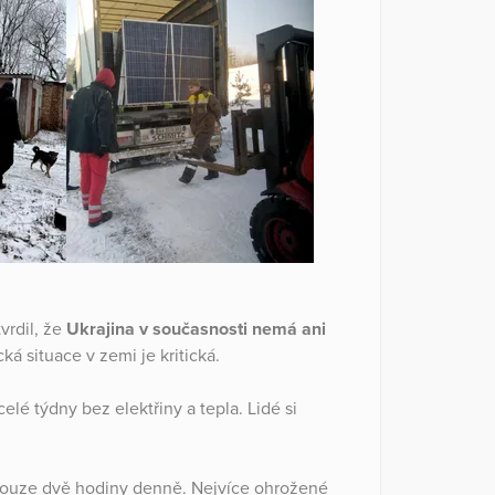
vrdil, že
Ukrajina v současnosti nemá ani
ká situace v zemi je kritická.
elé týdny bez elektřiny a tepla. Lidé si
í pouze dvě hodiny denně. Nejvíce ohrožené