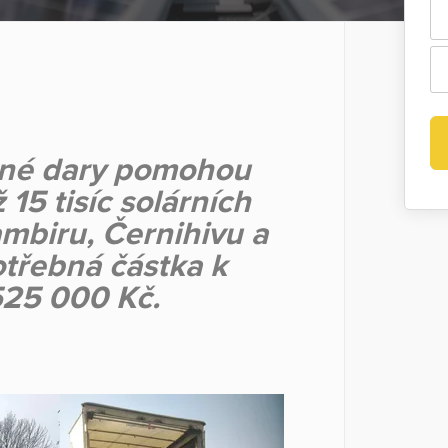
rané dary pomohou
 15 tisíc solárních
mbiru, Černihivu a
otřebná částka k
525 000 Kč.