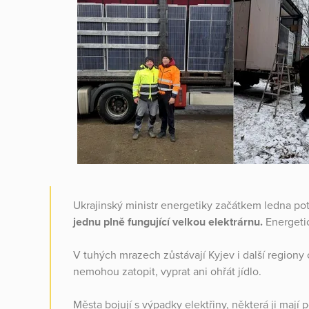
Ukrajinský ministr energetiky začátkem ledna pot
jednu plně fungující velkou elektrárnu.
Energetic
V tuhých mrazech zůstávají Kyjev i další regiony c
nemohou zatopit, vyprat ani ohřát jídlo.
Města bojují s výpadky elektřiny, některá ji maj