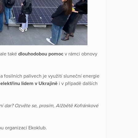
ale také
dlouhodobou pomoc
v rámci obnovy
fosilních palivech je využití sluneční energie
elektřinu lidem v Ukrajině
i v případě dalších
ní dar? Ozvěte se, prosím, Alžbětě Kofránkové
ou organizací Ekoklub.