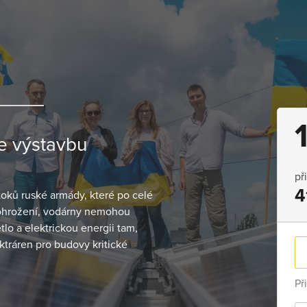
e výstavbu
př
4
oků ruské armády, které po celé
 ohrožení, vodárny nemohou
tlo a elektrickou energii tam,
ktráren pro budovy kritické
Př