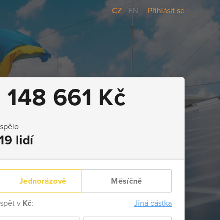
CZ
/
EN
Přihlásit se
1 148 661 Kč
ispělo
19 lidí
Jednorázově
Měsíčně
ispět v
Kč
:
Jiná částka