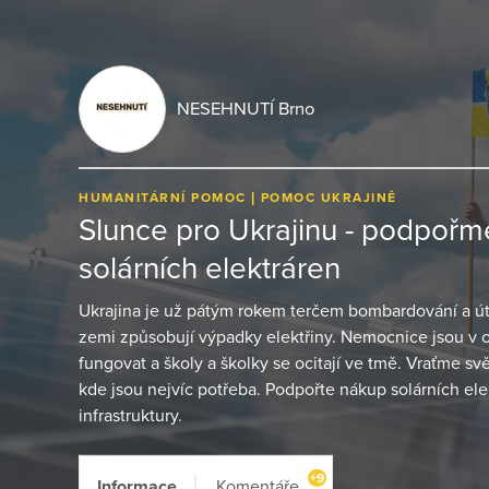
NESEHNUTÍ Brno
HUMANITÁRNÍ POMOC
POMOC UKRAJINĚ
Slunce pro Ukrajinu - podpořm
solárních elektráren
Ukrajina je už pátým rokem terčem bombardování a út
zemi způsobují výpadky elektřiny. Nemocnice jsou v
fungovat a školy a školky se ocitají ve tmě. Vraťme svě
kde jsou nejvíc potřeba. Podpořte nákup solárních ele
infrastruktury.
+9
Informace
Komentáře