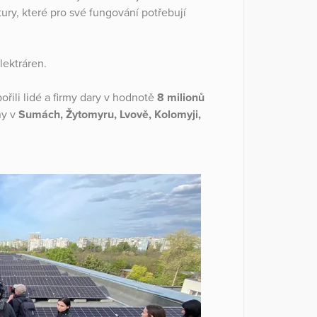
tury, které pro své fungování potřebují
lektráren.
řili lidé a firmy dary v hodnotě
8 milionů
ny v
Sumách, Žytomyru, Lvově, Kolomyji,