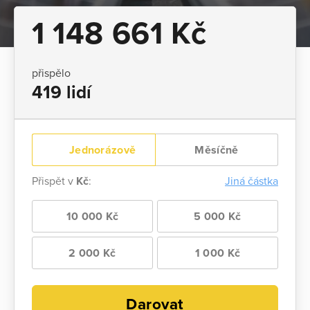
1 148 661 Kč
přispělo
419 lidí
Jednorázově
Měsíčně
Přispět v
Kč
:
Jiná částka
10 000 Kč
5 000 Kč
2 000 Kč
1 000 Kč
Darovat