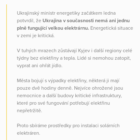
Ukrajinský ministr energetiky začátkem ledna
potvrdil, že
Ukrajina v současnosti nemá ani jednu
plně fungující velkou elektrárnu.
Energetická situace
v zemi je kritická.
V tuhých mrazech zůstávají Kyjev i další regiony celé
týdny bez elektřiny a tepla. Lidé si nemohou zatopit,
vyprat ani ohřát jídlo.
Města bojují s výpadky elektřiny, některá ji mají
pouze dvě hodiny denně. Nejvíce ohrožené jsou
nemocnice a další budovy kritické infrastruktury,
které pro své fungování potřebují elektřinu
nepřetržitě.
Proto sbíráme prostředky pro instalaci solárních
elektráren.