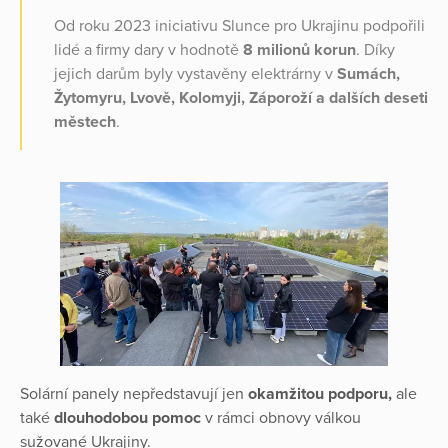
Od roku 2023 iniciativu Slunce pro Ukrajinu podpořili
lidé a firmy dary v hodnotě
8 milionů korun
. Díky
jejich darům byly vystavěny elektrárny v
Sumách,
Žytomyru, Lvově, Kolomyji, Záporoží a dalších deseti
městech
.
Solární panely nepředstavují jen
okamžitou podporu,
ale
také
dlouhodobou pomoc
v rámci obnovy válkou
sužované Ukrajiny.