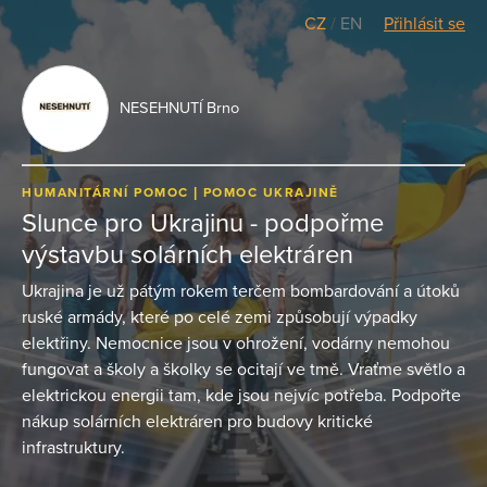
CZ
/
EN
Přihlásit se
NESEHNUTÍ Brno
HUMANITÁRNÍ POMOC
POMOC UKRAJINĚ
Slunce pro Ukrajinu - podpořme
výstavbu solárních elektráren
Ukrajina je už pátým rokem terčem bombardování a útoků
ruské armády, které po celé zemi způsobují výpadky
elektřiny. Nemocnice jsou v ohrožení, vodárny nemohou
fungovat a školy a školky se ocitají ve tmě. Vraťme světlo a
elektrickou energii tam, kde jsou nejvíc potřeba. Podpořte
nákup solárních elektráren pro budovy kritické
infrastruktury.